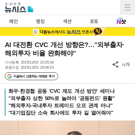
메인
랭킹
섹션
포토
AI 대전환 CVC 개선 방향은?…"외부출자·
해외투자 비율 완화해야"
기사등록
2025/12/03 20:35:36
가
가
최종수정
2025/12/03 20:46:24
구글에서 선호하는 매체로 추가
화우·한경협 공동 'CVC 제도 개선 방안' 세미나
"외부출자 상한 50%로 늘려야 '공동펀드' 원활"
"해외투자-국내투자 트레이드 오프 관계 아냐"
"대기업집단 소속 회사에도 투자 길 열어줘야"