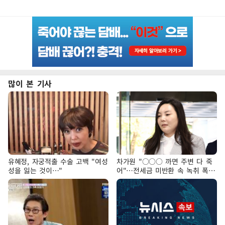
많이 본 기사
유혜정, 자궁적출 수술 고백 "여성
차가원 "○○○ 까면 주변 다 죽
성을 잃는 것이…"
어"…전세금 미반환 속 녹취 폭로
파장