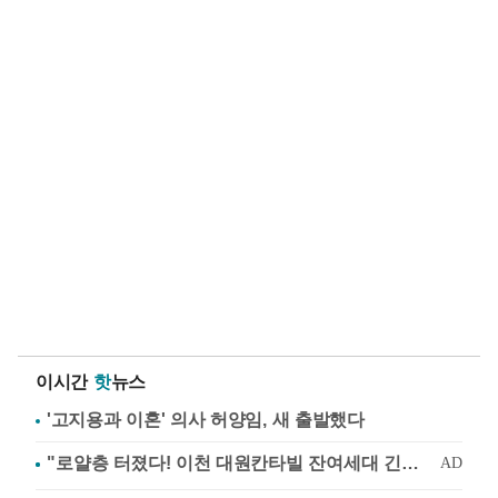
이시간
핫
뉴스
'고지용과 이혼' 의사 허양임, 새 출발했다