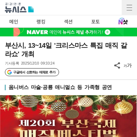
메인
랭킹
섹션
포토
부산시, 13~14일 '크리스마스 특집 매직 갈
라쇼' 개최
기사등록
2025/12/10 09:33:24
가
가
구글에서 선호하는 매체로 추가
옴니버스 마술·공룡 애니멀쇼 등 가족형 공연