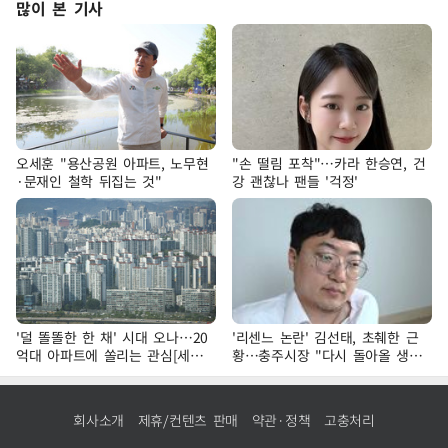
많이 본 기사
오세훈 "용산공원 아파트, 노무현
"손 떨림 포착"…카라 한승연, 건
·문재인 철학 뒤집는 것"
강 괜찮나 팬들 '걱정'
'덜 똘똘한 한 채' 시대 오나…20
'리센느 논란' 김선태, 초췌한 근
억대 아파트에 쏠리는 관심[세제
황…충주시장 "다시 돌아올 생
개편, 그 이후②]
각?"
회사소개
제휴/컨텐츠 판매
약관·정책
고충처리