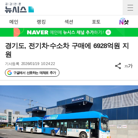
메인
랭킹
섹션
포토
경기도, 전기차·수소차 구매에 6928억원 지
원
기사등록
2026/01/19 10:24:22
가
가
구글에서 선호하는 매체로 추가