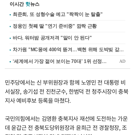
이시간
핫
뉴스
최준희, 또 성형수술 예고 "짝짝이 눈 탈출"
정웅인 첫째 딸 "연기 준비중" 깜짝 근황
바다, 워터밤 공개저격 "말이 안 된다"
차가원 "MC몽에 400억 뜯겨…백현 위해 도박빚 갚아줘"
민주당에서는 신 부위원장과 함께 노영민 전 대통령 비
서실장, 송기섭 전 진천군수, 한범덕 전 청주시장이 충북
지사 예비후보 등록을 마쳤다.
국민의힘에서는 김영환 충북지사 재선에 도전하는 가운
데 윤갑근 전 충북도당위원장과 윤희근 전 경찰청장, 조