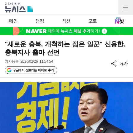
메인
랭킹
섹션
포토
"새로운 충북, 개척하는 젊은 일꾼" 신용한,
충북지사 출마 선언
기사등록
2026/02/26 11:54:54
가
가
구글에서 선호하는 매체로 추가