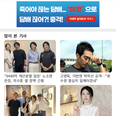
많이 본 기사
''9440억 재산분할 앞둔' 노소영
고영욱, 이번엔 박하선 공격…"류
관장, 최수종 옆 깜짝 근황
수영 열심히 일해야겠네"