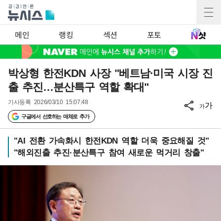
메인
랭킹
섹션
포토
박상형 한전KDN 사장 "베트남·미국 시장 진
출 추진…분산특구 역할 확대"
기사등록
2026/03/10 15:07:48
가
가
구글에서 선호하는 매체로 추가
"AI 전환 가속화시 한전KDN 역할 더욱 중요해질 것"
"해외진출 추진·분산특구 참여 새로운 먹거리 창출"