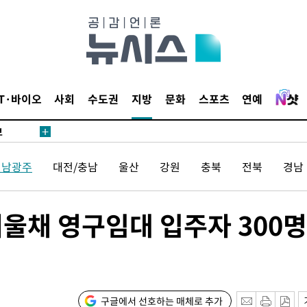
1위… 정
鄭
위해 뛸
승리
내일날씨]
IT·바이오
사회
수도권
지방
문화
스포츠
연예
 원해 아
보
전남광주
대전/충남
울산
강원
충북
전북
경남
울채 영구임대 입주자 300명
속[다음주
다"
구글에서 선호하는 매체로 추가
려 죄송"