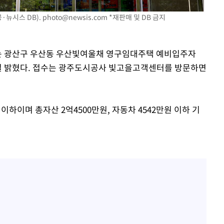
·뉴시스 DB).
photo@newsis.com
*재판매 및 DB 금지
속[다음주
다"
사는 광산구 우산동 우산빛여울채 영구임대주택 예비입주자
려 죄송"
11일 밝혔다. 접수는 광주도시공사 빛고을고객센터를 방문하면
하이며 총자산 2억4500만원, 자동차 4542만원 이하 기