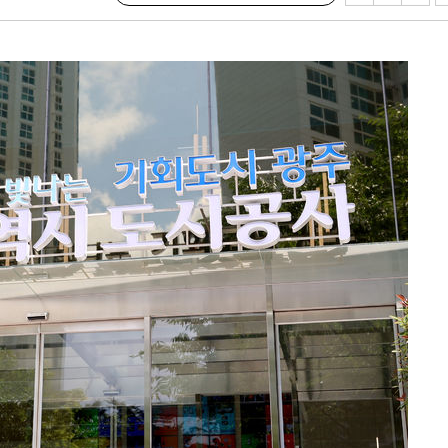
·서미화·
1위… 정
鄭
위해 뛸
승리
내일날씨]
 원해 아
보