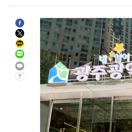
6시간 전 >
'최고 37도' 폭염 지속…강원동해안 최대 150㎜ 비
8시간 전 >
[속보]뉴욕증시 상승 마감…S&P 0.6% 나스닥 1.3%↑
-30792초 전 >
이란 "호르무즈 재개방 합의 근접…美 배상 선행돼야"
-21839초 전 >
[속보]與최고위원 제주·인천 순회경선…박선원·최민희
한민수·김용 순
-21792초 전 >
[속보]김민석, 與 전대 당원투표 누적 득표율 45.42%로 
청래 44.56%
-21074초 전 >
[속보]與 대표 경선 제주·인천 당원투표…金 47.75%·
42.08%·宋 10.17%
-20608초 전 >
이강인 "아틀레티코 이적 기뻐…등번호 7번 의미보단 팀 
것"
-20543초 전 >
[속보]與 당대표 경선, 제주·인천 권리당원 투표 김민석 
-14317초 전 >
낮 최고 35도 '무더위'…동해안 시간당 30㎜ '강한 비'[
-13587초 전 >
[속보]이강인 "감독님이 원하는 마음 느꼈고, 많은 트로피
틀레티코 이적"
-13369초 전 >
수도권 40도 육박 '펄펄'…동해안 일부 지역엔 호의주의
-12338초 전 >
온열질환 사망자 3명 늘어…누적 환자 3000명 돌파
-6283초 전 >
강릉에 시간당 81.4㎜ 물폭탄…도로 잠기고 담벼락 붕괴
-2390초 전 >
백운산서 80년근 천종산삼 9뿌리 발견…감정가 1.3억원
-100초 전 >
선재도서 해루질 나섰다 실종 60대, 닷새 만에 숨진 채 발견
39분 전 >
남자 농구, 나고야 아시안게임서 '홈팀' 일본과 한일전