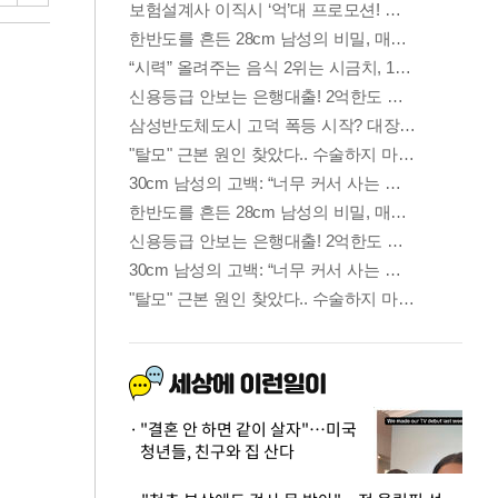
"결혼 안 하면 같이 살자"…미국
청년들, 친구와 집 산다