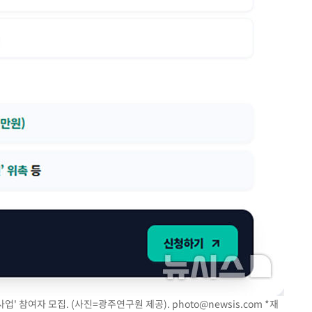
업' 참여자 모집. (사진=광주연구원 제공).
photo@newsis.com
*재