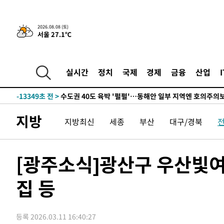
한민수·김용 순
-21772초 전 >
[속보]김민석, 與 전대 당원투표 누적 득표율 45.42%로 
청래 44.56%
-21054초 전 >
[속보]與 대표 경선 제주·인천 당원투표…金 47.75%·
2026.08.08 (토)
서울 27.1℃
42.08%·宋 10.17%
-20588초 전 >
이강인 "아틀레티코 이적 기뻐…등번호 7번 의미보단 팀 
것"
-20523초 전 >
[속보]與 당대표 경선, 제주·인천 권리당원 투표 김민석 
-14297초 전 >
낮 최고 35도 '무더위'…동해안 시간당 30㎜ '강한 비'[
실시간
정치
국제
경제
금융
산업
-13567초 전 >
[속보]이강인 "감독님이 원하는 마음 느꼈고, 많은 트로피
틀레티코 이적"
-13349초 전 >
수도권 40도 육박 '펄펄'…동해안 일부 지역엔 호의주의
-12318초 전 >
온열질환 사망자 3명 늘어…누적 환자 3000명 돌파
지방
지방최신
세종
부산
대구/경북
-6263초 전 >
강릉에 시간당 81.4㎜ 물폭탄…도로 잠기고 담벼락 붕괴
-2370초 전 >
백운산서 80년근 천종산삼 9뿌리 발견…감정가 1.3억원
-80초 전 >
선재도서 해루질 나섰다 실종 60대, 닷새 만에 숨진 채 발견
[광주소식]광산구 우산빛여
39분 전 >
남자 농구, 나고야 아시안게임서 '홈팀' 일본과 한일전
집 등
50분 전 >
여수 오동도 해상서 모터보트 전복…1명 사망·1명 실종
1시간 전 >
극한폭염 한풀 꺾이지만…'낮 최고 35도' 무더위, 열대야 계
날씨]
2시간 전 >
축구협회 "압수수색·성접대 논란 사과…쇄신의 기회로 삼겠
등록 2026.03.11 16:40:27
3시간 전 >
[속보]'압수수색·성접대 논란' 축구협회 "실망과 걱정 안겨드