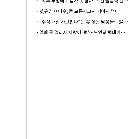
· "척추 부상에도 검사 못 받아"…전 올림픽 선수, 美봅슬레이협회 상대 소송
· 英유명 여배우, 큰 교통사고서 기아차 덕에 살았다
· "주식 매일 사고판다"는 美 젊은 남성들…64%가 "나는 인생의 패배자“
· 엘베 문 열리자 지팡이 '퍽'…노인의 택배기사 폭행 이유