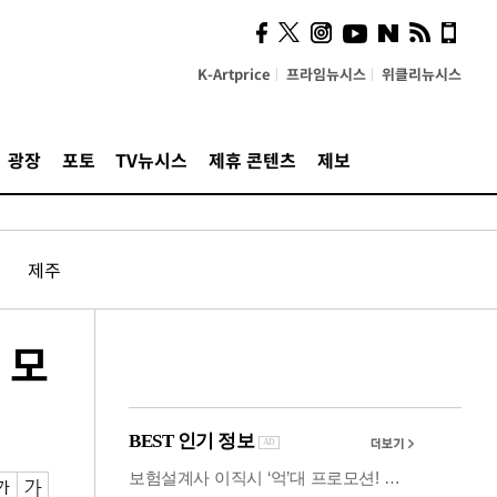
사이 해답 찾았죠"…알을
깨고 나온 '초자아'
K-Artprice
프라임뉴시스
위클리뉴시스
광장
포토
TV뉴시스
제휴 콘텐츠
제보
제주
 모