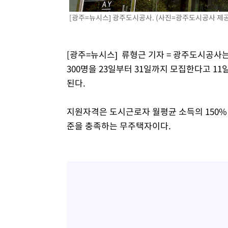
49분 전 >
여수 오동도 해상서 모터보트 전복…1명 사망·1명 실종
[광주=뉴시스] 광주도시공사. (사진=광주도시공사 제공
1시간 전 >
극한폭염 한풀 꺾이지만…'낮 최고 35도' 무더위, 열대야 계
날씨]
2시간 전 >
축구협회 "압수수색·성접대 논란 사과…쇄신의 기회로 삼겠
[광주=뉴시스] 류형근 기자 = 광주도시공
3시간 전 >
[속보]'압수수색·성접대 논란' 축구협회 "실망과 걱정 안겨드
300명을 23일부터 31일까지 모집한다고 
6시간 전 >
'최고 37도' 폭염 지속…강원동해안 최대 150㎜ 비
된다.
8시간 전 >
[속보]뉴욕증시 상승 마감…S&P 0.6% 나스닥 1.3%↑
지원자격은 도시근로자 월평균 소득의 150% 이
준을 충족하는 무주택자이다.