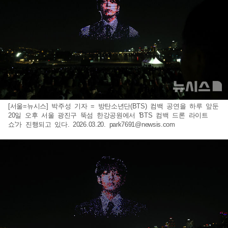
[서울=뉴시스] 박주성 기자 = 방탄소년단(BTS) 컴백 공연을 하루 앞둔
20일 오후 서울 광진구 뚝섬 한강공원에서 'BTS 컴백 드론 라이트
쇼'가 진행되고 있다. 2026.03.20.
park7691@newsis.com