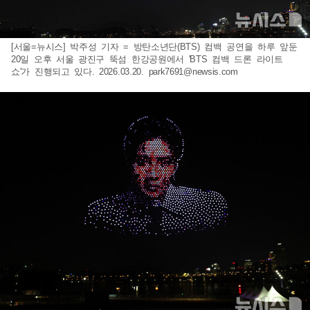
[서울=뉴시스] 박주성 기자 = 방탄소년단(BTS) 컴백 공연을 하루 앞둔
20일 오후 서울 광진구 뚝섬 한강공원에서 'BTS 컴백 드론 라이트
쇼'가 진행되고 있다. 2026.03.20.
park7691@newsis.com