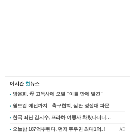
이시간
핫
뉴스
방은희, 母 고독사에 오열 "이틀 만에 발견"
월드컵 예선까지…축구협회, 심판 성접대 파문
한국 떠난 김지수, 프라하 여행사 차렸다더니…