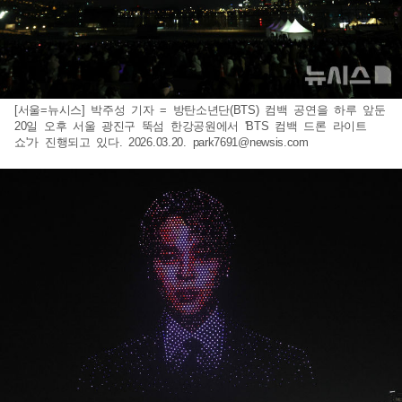
[서울=뉴시스] 박주성 기자 = 방탄소년단(BTS) 컴백 공연을 하루 앞둔
20일 오후 서울 광진구 뚝섬 한강공원에서 'BTS 컴백 드론 라이트
쇼'가 진행되고 있다. 2026.03.20.
park7691@newsis.com