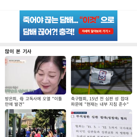
많이 본 기사
방은희, 母 고독사에 오열 "이틀
축구협회, 15년 전 심판 성 접대
만에 발견"
파문에 "현재는 내부 지침 준수"