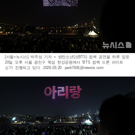
[서울=뉴시스] 박주성 기자 = 방탄소년단(BTS) 컴백 공연을 하루 앞둔
20일 오후 서울 광진구 뚝섬 한강공원에서 'BTS 컴백 드론 라이트
쇼'가 진행되고 있다. 2026.03.20.
park7691@newsis.com