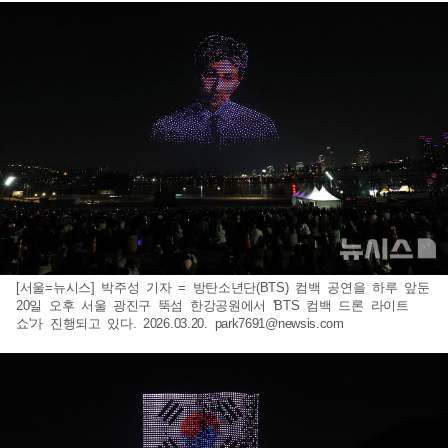
[서울=뉴시스] 박주성 기자 = 방탄소년단(BTS) 컴백 공연을 하루 앞둔
20일 오후 서울 광진구 뚝섬 한강공원에서 'BTS 컴백 드론 라이트
쇼'가 진행되고 있다. 2026.03.20.
park7691@newsis.com