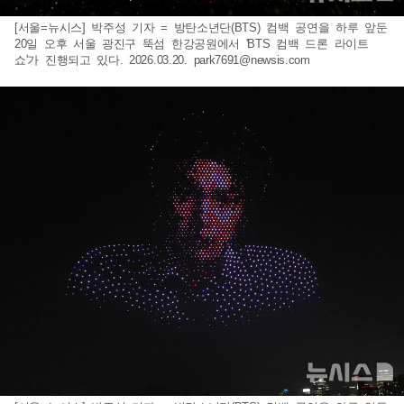
[서울=뉴시스] 박주성 기자 = 방탄소년단(BTS) 컴백 공연을 하루 앞둔
20일 오후 서울 광진구 뚝섬 한강공원에서 'BTS 컴백 드론 라이트
쇼'가 진행되고 있다. 2026.03.20.
park7691@newsis.com