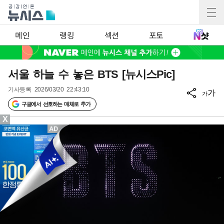
메인
랭킹
섹션
포토
서울 하늘 수 놓은 BTS [뉴시스Pic]
기사등록
2026/03/20 22:43:10
가
가
구글에서 선호하는 매체로 추가
X