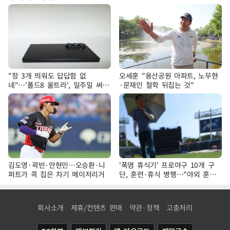
"창 3개 띄워도 답답함 없
오세훈 "용산공원 아파트, 노무현
네"…'폴드8 울트라', 일주일 써보
·문재인 철학 뒤집는 것"
니
김도영·곽빈·안현민…오승환·니
'폭염 휴식기' 프로야구 10개 구
퍼트가 콕 집은 차기 메이저리거
단, 훈련·휴식 병행…"야외 훈련
해도 안전 최우선"
회사소개
제휴/컨텐츠 판매
약관·정책
고충처리