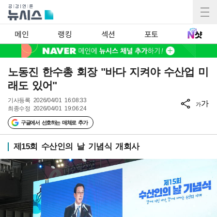
메인
랭킹
섹션
포토
노동진 한수총 회장 "바다 지켜야 수산업 미
래도 있어"
기사등록
2026/04/01 16:08:33
가
가
최종수정
2026/04/01 19:06:24
구글에서 선호하는 매체로 추가
제15회 수산인의 날 기념식 개회사