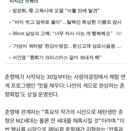
이시간
핫
뉴스
방은희, 母 고독사에 오열 "이틀 만에 발견"
"바지 벗고 앞뒤로 돌아"…탈북민 회상한 기쁨조 검사
'가성비 워터밤' 한강수영장…문신고객·성묘사음원 민원
서인영 "환희가 크리스마스 같이 보내자 해"
춘향제가 시작되는 30일부터는 사랑의광장에서 체험 연
계 프로그램인 '멋을 채우다: 나만의 색으로 완성하는 춘
향화첩'도 상설 운영된다.
춘향제 관계자는 "흑요석 작가의 시선으로 재탄생한 춘
향은 MZ세대는 물론 전 세대를 매혹시킬 것"이라며 "이
번 행사를 시작으로 제96회 춘향제가 지향하는 ‘전통과