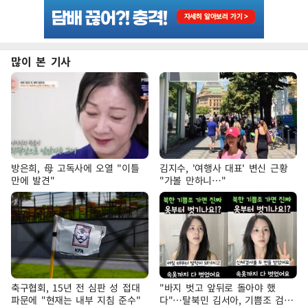
많이 본 기사
방은희, 母 고독사에 오열 "이틀
김지수, '여행사 대표' 변신 근황
만에 발견"
"가볼 만하니…"
축구협회, 15년 전 심판 성 접대
"바지 벗고 앞뒤로 돌아야 했
파문에 "현재는 내부 지침 준수"
다"…탈북민 김서아, 기쁨조 검사