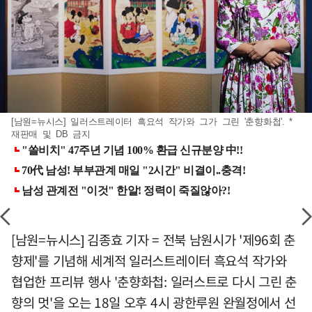
[남원=뉴시스] 일러스트레이터 흑요석 작가와 그가 그린 '춘향화첩'. *
재판매 및 DB 금지
[남원=뉴시스] 김종효 기자 = 전북 남원시가 '제96회 춘
향제'를 기념해 세계적 일러스트레이터 흑요석 작가와
협업한 프리뷰 행사 '춘향화첩: 일러스트로 다시 그린 춘
향의 멋'을 오는 18일 오후 4시 광한루원 완월정에서 선