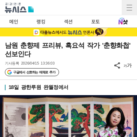
메인
랭킹
섹션
포토
남원 춘향제 프리뷰, 흑요석 작가 '춘향화첩'
선보인다
기사등록
2026/04/15 13:36:03
가
가
구글에서 선호하는 매체로 추가
18일 광한루원 완월정에서