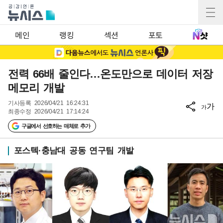
메인
랭킹
섹션
포토
전력 66배 줄인다…온도만으로 데이터 저장
메모리 개발
기사등록
2026/04/21 16:24:31
가
가
최종수정
2026/04/21 17:14:24
구글에서 선호하는 매체로 추가
포스텍·충남대 공동 연구팀 개발