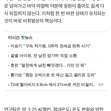
로 넘어가고 바닥 마찰력 덕분에 응원이 줄어도 쉽게 다
시 뒤집히지 않는다. 이처럼 한 번 바뀐 상태가 유지되는
것이 바로 비휘발성의 핵심이다.
이시간
핫
뉴스
이승기 "구속 차가원, 105억 전세금 편취 사기"
결별 아이유, 전 남친 장기하 직접 소환
효린 "절친에게 남친 빼앗겼다…가만 안 둬"
황기순 "원정 도박으로 전 재산 잃고 필리핀 도피"
연구팀은 약 ±25 K(켈빈, 절대온도) 온도 변화와 약한