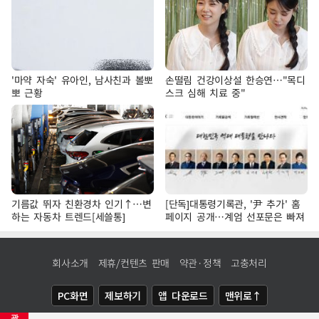
'마약 자숙' 유아인, 남사친과 볼뽀
손떨림 건강이상설 한승연…"목디
뽀 근황
스크 심해 치료 중"
기름값 뛰자 친환경차 인기↑…변
[단독]대통령기록관, '尹 추가' 홈
하는 자동차 트렌드[세쓸통]
페이지 공개…계엄 선포문은 빠져
회사소개
제휴/컨텐츠 판매
약관·정책
고충처리
PC화면
제보하기
앱 다운로드
맨위로↑
광