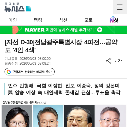
메인
랭킹
섹션
포토
[지선 D-30]전남광주특별시장 4파전…공약
도 '4인 4색'
기사등록
2026/05/03 08:00:00
가
가
최종수정
2026/05/03 08:08:24
구글에서 선호하는 매체로 추가
민주 민형배, 국힘 이정현, 진보 이종욱, 정의 강은미
與 압승 예상 속 대안세력 존재감 관심…투표율 촉각