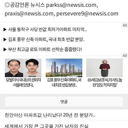
◎공감언론 뉴시스
parkss@newsis.com
,
praxis@newsis.com
,
persevere9@newsis.com
댓글