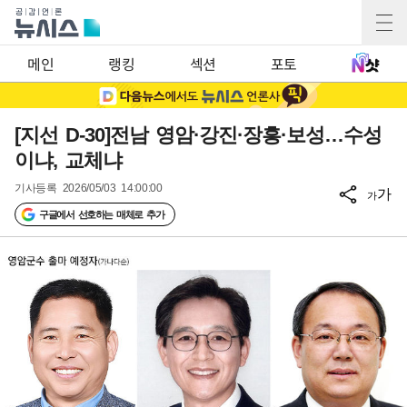
메인
랭킹
섹션
포토
[지선 D-30]전남 영암·강진·장흥·보성…수성
이냐, 교체냐
기사등록
2026/05/03 14:00:00
가
가
구글에서 선호하는 매체로 추가