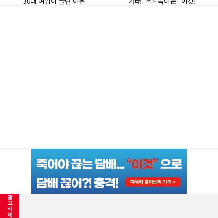
광
고
삭
많이 본 기사
제