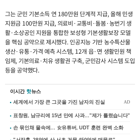
그는 군민 기본소득 연 180만원 단계적 지급, 올해 민생
지원금 100만원 지급, 의료비·교통비·돌봄·농번기 생
활·소상공인 지원을 통합한 보성형 기본생활보장 모델
을 핵심 공약으로 제시했다. 인공지능 기반 농수특산물
생산·유통·가격 예측 시스템, 12개 읍·면 생활민원 책
임제, 기본의료·치유 생활권 구축, 군민감사 시스템 도입
등을 공약했다.
이시간
핫
뉴스
표창원, 남규리에 15년 만에 사과…"제가 틀렸습니다"
손 묶인채 물속에… 女유튜버, UDT 훈련 완벽 소화
"서장훈, 28억에 산 서초 건물 450억에 매물로"