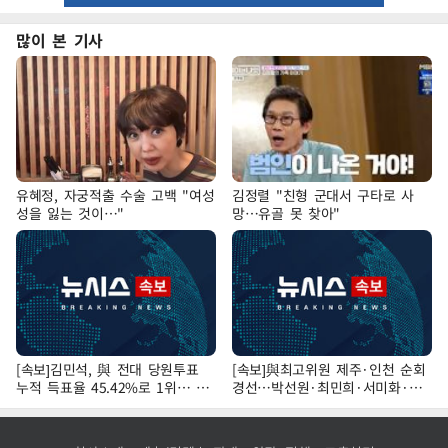
많이 본 기사
유혜정, 자궁적출 수술 고백 "여성
김정렬 "친형 군대서 구타로 사
성을 잃는 것이…"
망…유골 못 찾아"
[속보]김민석, 與 전대 당원투표
[속보]與최고위원 제주·인천 순회
누적 득표율 45.42%로 1위… 정
경선…박선원·최민희·서미화·한
청래 44.56%
민수·김용 순