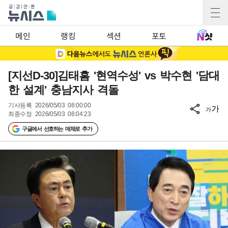
메인
랭킹
섹션
포토
[지선D-30]김태흠 '현역수성' vs 박수현 '담대
한 설계' 충남지사 격돌
기사등록
2026/05/03 08:00:00
가
가
최종수정
2026/05/03 08:04:23
구글에서 선호하는 매체로 추가