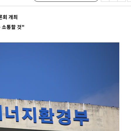
의
론회 개최
 소통할 것"
 격파
다"
수수색(종
4%↑
침 준수"
수수색
 강화"