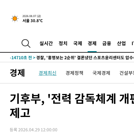
2026.08.07 (금)
서울 30.8℃
5시간 전 >
내일까지 39도 '펄펄'…기상청 "태풍 지나며 폭염 잠시 꺾인
-17796초 전 >
'월드컵 탈락 후폭풍' 축구협회…11시간 걸린 초유의 압
합)
-17232초 전 >
[속보] 뉴욕증시, 혼조 출발…나스닥 0.3%↓, 다우 0.1
실시간
정치
국제
경제
금융
산업
-16025초 전 >
축구협회, 15년 전 심판 성 접대 파문에 "현재는 내부 지
-14710초 전 >
경찰, '홍명보는 2순위' 결론냈던 스포츠윤리센터도 압
-306초 전 >
[속보]합참 "北 발사체는 단거리탄도미사일…감시·경계태세
경제
경제최신
경제정책
국제경제
건설부
-54초 전 >
日방위성, 北이 동해로 쏜 발사체는 탄도미사일 가능성
25분 전 >
[속보] SKT, 에이닷 서비스 장애 발생…"원인 파악 중"
35분 전 >
[속보]합참 "북, 동해상으로 미상 발사체 발사"
기후부, '전력 감독체계 
45분 전 >
'낮 최고 39도' 불볕더위…한밤 열대야도 계속[내일날씨]
제고
45분 전 >
[속보]7~9일 프로야구 3연전도 폭염 취소…11일 재개
51분 전 >
"韓 외환시장 개입 관측 배경엔 美의 대한국 무역적자 있어"
54분 전 >
'월드컵 탈락 후폭풍' 축구협회…초유의 압수수색에 '충격·당
등록 2026.04.29 12:00:00
57분 전 >
서울 낮 37.9도, 올여름 최고치 경신…영등포 순간 '40도'