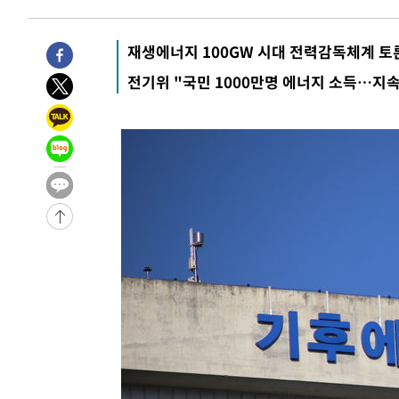
1시간 전 >
[속보]종합특검, 대검 추가 압수수색…내란 중요임무종사 혐
2시간 전 >
[속보]코스닥, 800p 회복…0.26% 오른 801.67 마감
재생에너지 100GW 시대 전력감독체계 토
2시간 전 >
[속보]코스피, 301.88포인트(4.58%) 내린 6296.38 마감
전기위 "국민 1000만명 에너지 소득…지속
2시간 전 >
[속보]원·달러 환율, 0.7원 내린 1423.8원 마감
2시간 전 >
"여기 떨어졌다"…다누리, 스페이스X 로켓 달 충돌 흔적 포착
3시간 전 >
손흥민, 5경기 연속골 실패…LAFC는 승부차기 끝 과달라하라
5시간 전 >
내일까지 39도 '펄펄'…기상청 "태풍 지나며 폭염 잠시 꺾인
-17796초 전 >
'월드컵 탈락 후폭풍' 축구협회…11시간 걸린 초유의 압
합)
-17232초 전 >
[속보] 뉴욕증시, 혼조 출발…나스닥 0.3%↓, 다우 0.1
-16025초 전 >
축구협회, 15년 전 심판 성 접대 파문에 "현재는 내부 지
-14710초 전 >
경찰, '홍명보는 2순위' 결론냈던 스포츠윤리센터도 압
-306초 전 >
[속보]합참 "北 발사체는 단거리탄도미사일…감시·경계태세
-54초 전 >
日방위성, 北이 동해로 쏜 발사체는 탄도미사일 가능성
25분 전 >
[속보] SKT, 에이닷 서비스 장애 발생…"원인 파악 중"
35분 전 >
[속보]합참 "북, 동해상으로 미상 발사체 발사"
45분 전 >
'낮 최고 39도' 불볕더위…한밤 열대야도 계속[내일날씨]