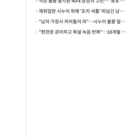
· 직장 불륜 발각된 40대 남성의 고민…"유포 동료 명예훼손·협박죄 고소 가능할까"
· 재취업한 시누이 위해 '조카 셔틀' 떠넘긴 남편…아내 "난 못한다"
· "남의 가정사 끼어들지 마"…시누이 불륜 덮으려는 남편에 억울한 아내
· "현관문 걷어차고 욕설 녹음 반복"…18개월 아기 키우는 집 뒤흔든 '앞집의 비극'