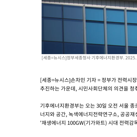
45분 전 >
[속보]7~9일 프로야구 3연전도 폭염 취소…11일 재개
51분 전 >
"韓 외환시장 개입 관측 배경엔 美의 대한국 무역적자 있어"
54분 전 >
'월드컵 탈락 후폭풍' 축구협회…초유의 압수수색에 '충격·당
57분 전 >
서울 낮 37.9도, 올여름 최고치 경신…영등포 순간 '40도'
1시간 전 >
[속보]종합특검, 대검 추가 압수수색…내란 중요임무종사 혐
2시간 전 >
[속보]코스닥, 800p 회복…0.26% 오른 801.67 마감
[세종=뉴시스]정부세종청사 기후에너지환경부. 2025.1
2시간 전 >
[속보]코스피, 301.88포인트(4.58%) 내린 6296.38 마감
2시간 전 >
[속보]원·달러 환율, 0.7원 내린 1423.8원 마감
2시간 전 >
"여기 떨어졌다"…다누리, 스페이스X 로켓 달 충돌 흔적 포착
[세종=뉴시스]손차민 기자 = 정부가 전력시
3시간 전 >
손흥민, 5경기 연속골 실패…LAFC는 승부차기 끝 과달라하라
추진하는 가운데, 시민사회단체의 의견을 청
5시간 전 >
내일까지 39도 '펄펄'…기상청 "태풍 지나며 폭염 잠시 꺾인
기후에너지환경부는 오는 30일 오전 서울 종
너지와 공간, 녹색에너지전략연구소, 공공재
'재생에너지 100GW(기가와트) 시대 전력감