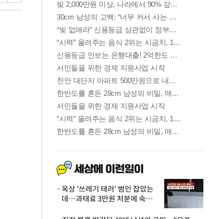
옥상 '쓰레기 테러' 범인 잡았는
데…과태료 3만원 처분에 숙박업
주 허탈