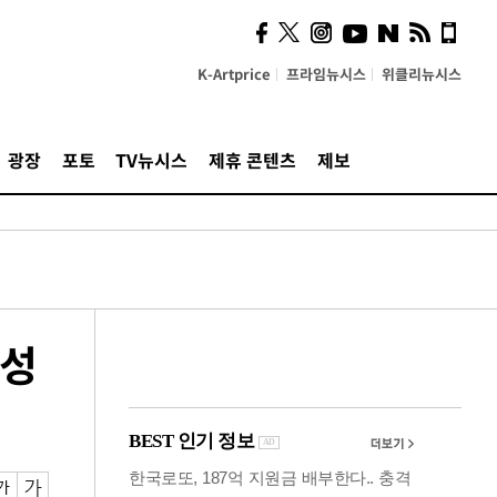
의견, 국토부·LH에 충실히
전달할 것"
K-Artprice
프라임뉴시스
위클리뉴시스
광장
포토
TV뉴시스
제휴 콘텐츠
제보
정성