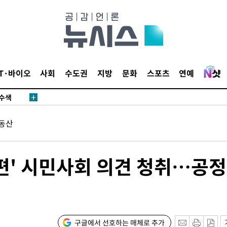
다"
수수색(종
4%↑
IT·바이오
사회
수도권
지방
문화
스포츠
연예
침 준수"
수수색
 강화"
동산
개편' 시민사회 의견 청취…공
황'
구글에서 선호하는 매체로 추가