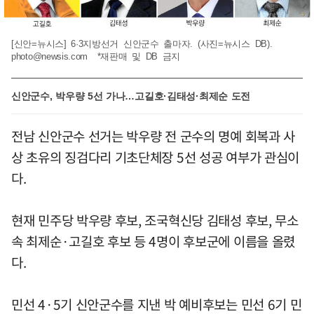
[신안=뉴시스] 6·3지방선거 신안군수 출마자. (사진=뉴시스 DB).
photo@newsis.com
*재판매 및 DB 금지
신안군수, 박우량 5선 가나…고길호·김태성·최제순 도전
전남 신안군수 선거는 박우량 전 군수의 명예 회복과 사
상 초유의 징검다리 기초단체장 5선 성공 여부가 관심이
다.
현재 민주당 박우량 후보, 조국혁신당 김태성 후보, 무소
속 최제순·고길호 후보 등 4명이 후보군에 이름을 올렸
다.
민선 4·5기 신안군수를 지낸 박 예비후보는 민선 6기 민