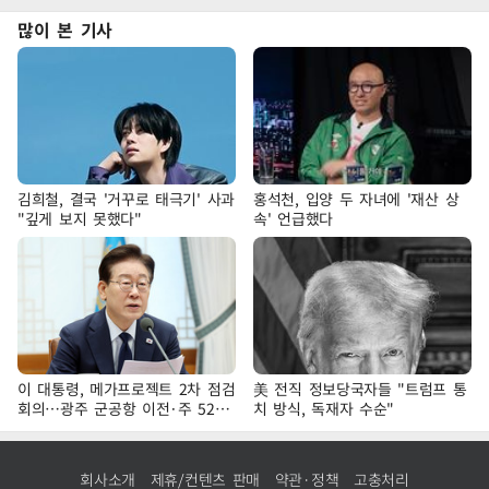
많이 본 기사
김희철, 결국 '거꾸로 태극기' 사과
홍석천, 입양 두 자녀에 '재산 상
"깊게 보지 못했다"
속' 언급했다
이 대통령, 메가프로젝트 2차 점검
美 전직 정보당국자들 "트럼프 통
회의…광주 군공항 이전·주 52시
치 방식, 독재자 수순"
간 예외 등 논의
회사소개
제휴/컨텐츠 판매
약관·정책
고충처리