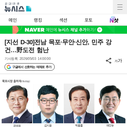
메인
랭킹
섹션
포토
[지선 D-30]전남 목포·무안·신안, 민주 강
건…野도전 험난
기사등록
2026/05/03 14:00:00
가
가
구글에서 선호하는 매체로 추가