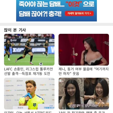
많이 본 기사
LAFC 손흥민, 리그스컵 톨루카전
제니, 동거 여부 물음에 "여기까지
선발 출격…득점포 재가동 도전
만 하자" 웃음
이강인, 오늘 서울서 AT마드리드
18살 차 장기하와 연애 중 윤가