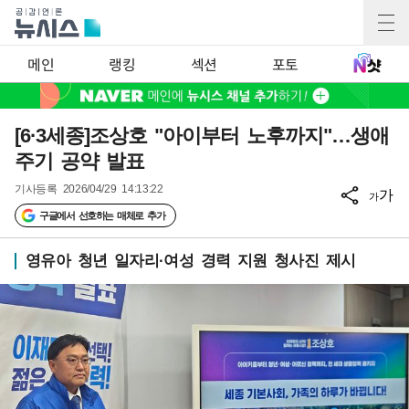
메인
랭킹
섹션
포토
[6·3세종]조상호 "아이부터 노후까지"…생애
주기 공약 발표
기사등록
2026/04/29 14:13:22
가
가
구글에서 선호하는 매체로 추가
영유아 청년 일자리·여성 경력 지원 청사진 제시