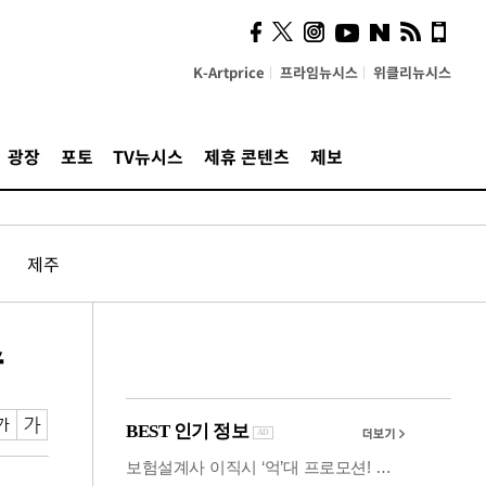
사이 해답 찾았죠"…알을
깨고 나온 '초자아'
K-Artprice
프라임뉴시스
위클리뉴시스
광장
포토
TV뉴시스
제휴 콘텐츠
제보
제주
수