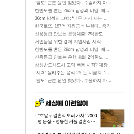
"호날두 결혼식 보러 가자" 2000
명 운집…엉뚱한 커플 결혼식에
'황당'