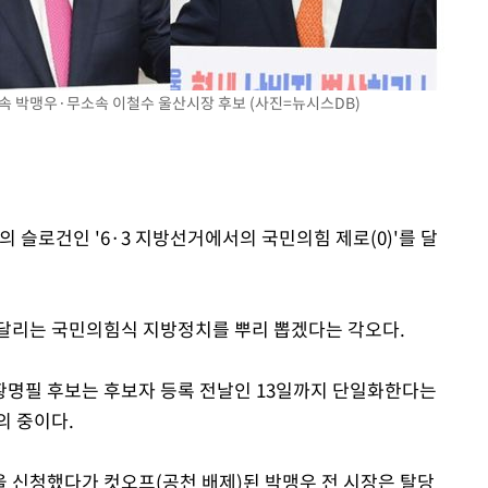
속 박맹우·무소속 이철수 울산시장 후보 (사진=뉴시스DB)
슬로건인 '6·3 지방선거에서의 국민의힘 제로(0)'를 달
매달리는 국민의힘식 지방정치를 뿌리 뽑겠다는 각오다.
황명필 후보는 후보자 등록 전날인 13일까지 단일화한다는
의 중이다.
 신청했다가 컷오프(공천 배제)된 박맹우 전 시장은 탈당