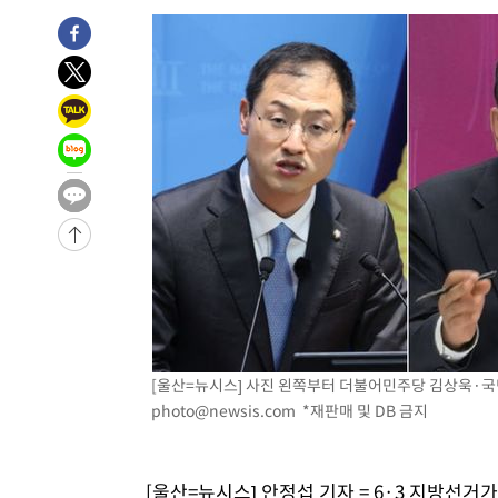
-17876초 전 >
이강인, 오늘 서울서 AT마드리드 입단식…'전례 없는 특
-4758초 전 >
'여긴 20도, 저긴 50도'…열화상 카메라로 본 폭염 저감시
차'
-4229초 전 >
콜롬비아 신임 우파 대통령 취임 하루만에 차량폭탄 폭발 
36분 전 >
튀르키예 외무장관, "메카 3국 방위협정은 이란이 목표 아냐 "
1시간 전 >
이군이 불법 군시설 건설한 레바논 남부에서 레바논군 3명 폭
2시간 전 >
[속보]美중부 사령관, 이스라엘 긴급방문 다중화된 전선 상황
2시간 전 >
美 국방부, 켄달 전 공군장관 보안허가 취소…“에어포스원 기
론 누출”
2시간 전 >
‘축구의 신’ 아르헨티나 축구 선수 메시의 부친 지병 별세
2시간 전 >
“美 이란전 무기 소진…북한과 분쟁시 주한 미군 취약해질 수
[울산=뉴시스] 사진 왼쪽부터 더불어민주당 김상욱·국
photo@newsis.com
*재판매 및 DB 금지
[울산=뉴시스] 안정섭 기자 = 6·3 지방선거