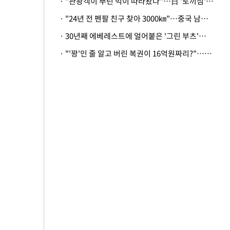
· "관광객이 뿌린 먹이 따라왔나"…日 '토끼섬' 멧돼지, 토끼까지 사냥
· "24년 전 펜팔 친구 찾아 3000㎞"…중국 남성 사연에 '뭉클'
· 30년째 에베레스트에 얼어붙은 '그린 부츠'…드디어 가족 품으로
· "'꽝'인 줄 알고 버린 복권이 16억원짜리?"…극적으로 되찾은 사연