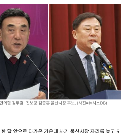
급대우'
설 '온도
사건
 밝혀
발로 부상
 논의
밀정보, 언
 있어”
민의힘 김두겸·진보당 김종훈 울산시장 후보. (사진=뉴시스DB)
가 한 달 앞으로 다가온 가운데 차기 울산시장 자리를 놓고 6