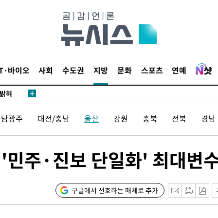
리(종합)
개
급대우'
설 '온도
사건
IT·바이오
사회
수도권
지방
문화
스포츠
연예
 밝혀
발로 부상
 논의
전남광주
대전/충남
울산
강원
충북
전북
경남
밀정보, 언
 있어”
거 '민주·진보 단일화' 최대변
 차에 첫
동'
구글에서 선호하는 매체로 추가
리(종합)
개