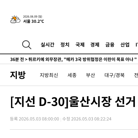
-19832초 전 >
손흥민, 68분 뛰고 2경기 침묵…LAFC, 톨루카에 1-0 승
-19104초 전 >
'2경기 연속 침묵' 손흥민, 톨루카전 68분만 뛰고 슈팅 0
2026.08.09 (일)
서울 30.2℃
-17856초 전 >
이강인, 오늘 서울서 AT마드리드 입단식…'전례 없는 특
-4738초 전 >
'여긴 20도, 저긴 50도'…열화상 카메라로 본 폭염 저감시
차'
-4209초 전 >
콜롬비아 신임 우파 대통령 취임 하루만에 차량폭탄 폭발 
실시간
정치
국제
경제
금융
산업
36분 전 >
튀르키예 외무장관, "메카 3국 방위협정은 이란이 목표 아냐 "
1시간 전 >
이군이 불법 군시설 건설한 레바논 남부에서 레바논군 3명 폭
2시간 전 >
[속보]美중부 사령관, 이스라엘 긴급방문 다중화된 전선 상황
지방
지방최신
세종
부산
대구/경북
2시간 전 >
美 국방부, 켄달 전 공군장관 보안허가 취소…“에어포스원 기
론 누출”
2시간 전 >
‘축구의 신’ 아르헨티나 축구 선수 메시의 부친 지병 별세
2시간 전 >
“美 이란전 무기 소진…북한과 분쟁시 주한 미군 취약해질 수
[지선 D-30]울산시장 선
-31918초 전 >
"일본축구협회, 대한축구협회 성 접대 의혹 심판 조사"
-24560초 전 >
[속보]장은수, KLPGA 제주삼다수 역전 우승…데뷔 10년
정상
등록 2026.05.03 08:00:00
수정 2026.05.03 08:22:24
-19925초 전 >
"얼마나 더웠으면"…안동 물길공원서 헤엄친 구렁이 '소
-19852초 전 >
손흥민, 68분 뛰고 2경기 침묵…LAFC, 톨루카에 1-0 승
-19124초 전 >
'2경기 연속 침묵' 손흥민, 톨루카전 68분만 뛰고 슈팅 0