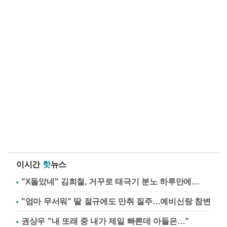
이시간
핫
뉴스
"X돌았네" 김희철, 거꾸로 태극기 분노 하루만에…
"엄마 무서워" 딸 절규에도 만취 질주…예비신랑 참변
권상우 "내 또래 중 내가 제일 빠른데 아들은…"