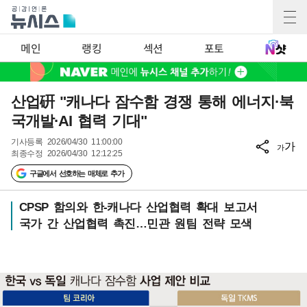
메인
랭킹
섹션
포토
산업硏 "캐나다 잠수함 경쟁 통해 에너지·북
국개발·AI 협력 기대"
기사등록
2026/04/30 11:00:00
가
가
최종수정
2026/04/30 12:12:25
구글에서 선호하는 매체로 추가
CPSP 함의와 한-캐나다 산업협력 확대 보고서
국가 간 산업협력 촉진…민관 원팀 전략 모색