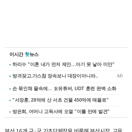
이시간
핫
뉴스
하리수 "이혼 내가 먼저 제안…아기 못 낳아 미안"
손 묶인채 물속에… 女유튜버, UDT 훈련 완벽 소화
"서장훈, 28억에 산 서초 건물 450억에 매물로"
방은희, 어머니 고독사에 오열 "이틀 만에 발견"
부산 16개 구·군 기초단체장을 비롯해 부산시장, 교육