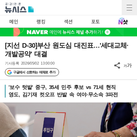
메인
랭킹
섹션
포토
[지선 D-30]부산 원도심 대진표…'세대교체·
개발공약' 대결
기사등록
2026/05/02 13:00:00
가
가
구글에서 선호하는 매체로 추가
'보수 텃밭' 중구, 35세 민주 후보 vs 71세 현직
영도, 김기재 컷오프 반발 속 여야·무소속 3파전