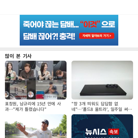
많이 본 기사
표창원, 남규리에 15년 만에 사
"창 3개 띄워도 답답함 없
과…"제가 틀렸습니다"
네"…'폴드8 울트라', 일주일 써보
니