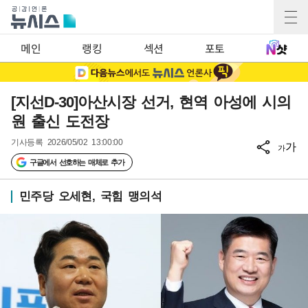
메인
랭킹
섹션
포토
[지선D-30]아산시장 선거, 현역 아성에 시의
원 출신 도전장
기사등록
2026/05/02 13:00:00
가
가
구글에서 선호하는 매체로 추가
민주당 오세현, 국힘 맹의석