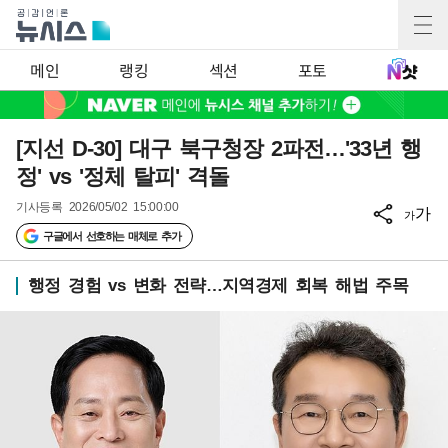
메인
랭킹
섹션
포토
[지선 D-30] 대구 북구청장 2파전…'33년 행
정' vs '정체 탈피' 격돌
기사등록
2026/05/02 15:00:00
가
가
구글에서 선호하는 매체로 추가
행정 경험 vs 변화 전략…지역경제 회복 해법 주목