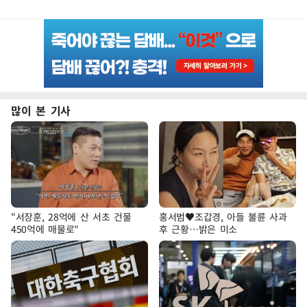
많이 본 기사
"서장훈, 28억에 산 서초 건물
홍서범♥조갑경, 아들 불륜 사과
450억에 매물로"
후 근황…밝은 미소