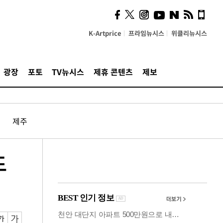
"5·8·9호선 출퇴근 혼잡,
정부 국비지원 필요"
K-Artprice
프라임뉴시스
위클리뉴시스
광장
포토
TV뉴시스
제휴 콘텐츠
제보
제주
도