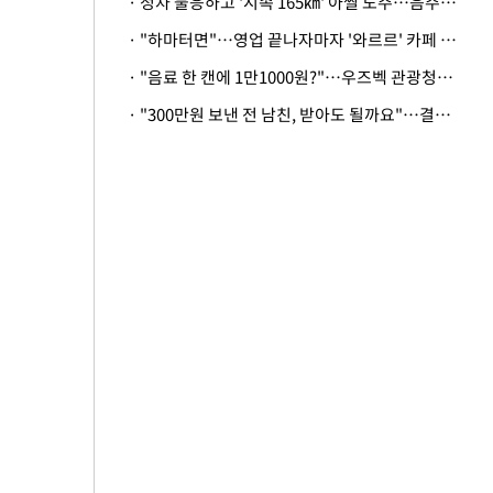
· 정차 불응하고 '시속 165㎞' 아찔 도주…음주운전자 체포
· "하마터면"…영업 끝나자마자 '와르르' 카페 테라스 덮친 대리석 외벽
· "음료 한 캔에 1만1000원?"…우즈벡 관광청까지 나섰다, 유튜버 폭로 후폭풍
· "300만원 보낸 전 남친, 받아도 될까요"…결혼 앞둔 예비신부의 뜻밖 고충