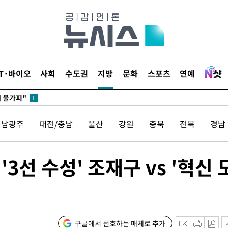
 포착
라하라 격파
꺾인다"
 위협"
IT·바이오
사회
수도권
지방
문화
스포츠
연예
 수용할까
해 불가피"
등 압수수
전남광주
대전/충남
울산
강원
충북
전북
경남
월 중 예
'3선 수성' 조재구 vs '혁신 
구글에서 선호하는 매체로 추가