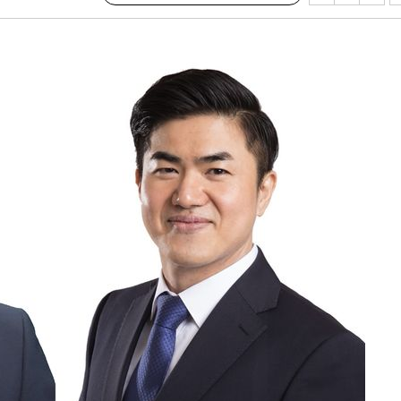
구축
마감 다우
감
 포착
라하라 격파
꺾인다"
 위협"
 수용할까
해 불가피"
등 압수수
월 중 예