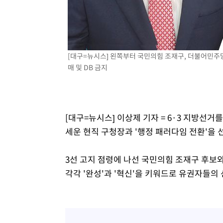
-7392초 전 >
[속보]코스닥, 2.15포인트(0.27%) 내린 797.44 출발
-7375초 전 >
[속보]코스피, 119.51포인트(1.81%) 내린 6478.75 개장
-3822초 전 >
6월 경상수지 497.3억 달러…두 달 연속 사상 최대
-3773초 전 >
서울 낮 39도 '폭염중대경보'…40도 관측 가능성도
[대구=뉴시스] 왼쪽부터 국민의힘 조재구, 더불어민주당 정
매 및 DB 금지
-1135초 전 >
미 워싱턴주 스포캔 시의 통제불능 3개 산불, 방화선 일부 
1시간 전 >
[속보] 호르무즈 해협 이란-오만 협상 기대속 뉴욕증시 혼조 
0.49%↑
[대구=뉴시스] 이상제 기자 = 6·3 지방선거
세운 현직 구청장과 '행정 패러다임 전환'을 
3선 고지 점령에 나선 국민의힘 조재구 후보
각각 '완성'과 '혁신'을 키워드로 유권자들의