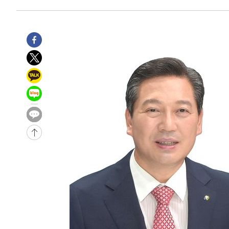
-1115초 전 >
미 워싱턴주 스포캔 시의 통제불능 3개 산불, 방화선 일부 
1시간 전 >
[속보] 호르무즈 해협 이란-오만 협상 기대속 뉴욕증시 혼조 
0.49%↑
-30940초 전 >
[속보]코스닥, 800p 회복…0.26% 오른 801.67 마감
-30870초 전 >
[속보]코스피, 301.88포인트(4.58%) 내린 6296.38 마
-30735초 전 >
[속보]원·달러 환율, 0.7원 내린 1423.8원 마감
-28334초 전 >
"여기 떨어졌다"…다누리, 스페이스X 로켓 달 충돌 흔적
-25379초 전 >
손흥민, 5경기 연속골 실패…LAFC는 승부차기 끝 과달
-17980초 전 >
내일까지 39도 '펄펄'…기상청 "태풍 지나며 폭염 잠시 
-17617초 전 >
트럼프, 한국계 진보 주지사 후보 맹공…"공산주의가 최대
-17595초 전 >
"美간섭에 합의 지연"…트럼프, '이란 호르무즈 통제권'
-14115초 전 >
[속보]산업장관 "李정부, 원전 반대 안해…안정 전력 위
-12812초 전 >
[속보]경찰, '홍명보 선임 논란' 대한축구협회·축구회관 
색
-12199초 전 >
[속보]산업장관 "美무역법 제301조 과잉생산 결과 발표 8
상
-11992초 전 >
[속보]코스피 매도사이드카 발동…4%대 급락
-11264초 전 >
[속보]전남광주 초대 시민추천 부시장에 백승주·윤난실
-8825초 전 >
서울 열대야 15일째 지속…비공식 '초열대야' 30도 넘어