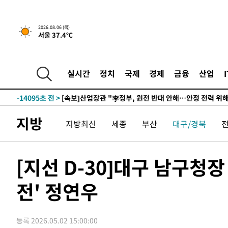
-30715초 전 >
[속보]원·달러 환율, 0.7원 내린 1423.8원 마감
-28314초 전 >
"여기 떨어졌다"…다누리, 스페이스X 로켓 달 충돌 흔적
2026.08.06 (목)
서울 37.4℃
-25359초 전 >
손흥민, 5경기 연속골 실패…LAFC는 승부차기 끝 과달
-17960초 전 >
내일까지 39도 '펄펄'…기상청 "태풍 지나며 폭염 잠시 
-17597초 전 >
트럼프, 한국계 진보 주지사 후보 맹공…"공산주의가 최대
실시간
정치
국제
경제
금융
산업
-17575초 전 >
"美간섭에 합의 지연"…트럼프, '이란 호르무즈 통제권'
-14095초 전 >
[속보]산업장관 "李정부, 원전 반대 안해…안정 전력 위
-12792초 전 >
[속보]경찰, '홍명보 선임 논란' 대한축구협회·축구회관 
지방
지방최신
세종
부산
대구/경북
색
-12179초 전 >
[속보]산업장관 "美무역법 제301조 과잉생산 결과 발표 8
상
-11972초 전 >
[속보]코스피 매도사이드카 발동…4%대 급락
-11244초 전 >
[속보]전남광주 초대 시민추천 부시장에 백승주·윤난실
[지선 D-30]대구 남구청장 
-8805초 전 >
서울 열대야 15일째 지속…비공식 '초열대야' 30도 넘어
전' 정연우
-7372초 전 >
[속보]코스닥, 2.15포인트(0.27%) 내린 797.44 출발
-7355초 전 >
[속보]코스피, 119.51포인트(1.81%) 내린 6478.75 개장
-3802초 전 >
6월 경상수지 497.3억 달러…두 달 연속 사상 최대
등록 2026.05.02 15:00:00
-3753초 전 >
서울 낮 39도 '폭염중대경보'…40도 관측 가능성도