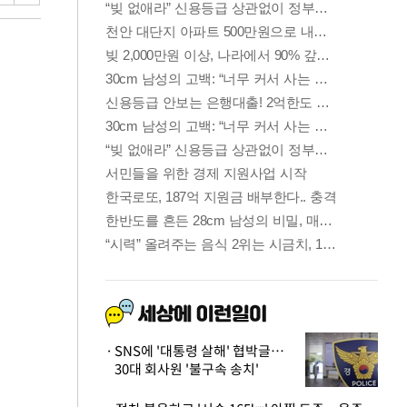
SNS에 '대통령 살해' 협박글…
30대 회사원 '불구속 송치'