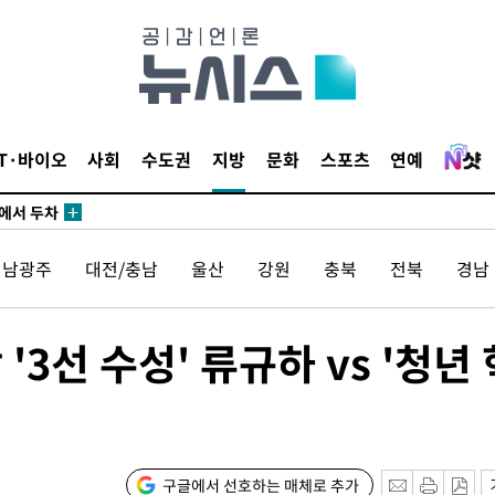
IT·바이오
사회
수도권
지방
문화
스포츠
연예
에서 두차
20일 후
전남광주
대전/충남
울산
강원
충북
전북
경남
에서 두차
 '3선 수성' 류규하 vs '청년 
20일 후
구글에서 선호하는 매체로 추가