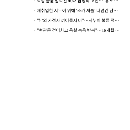
· 직장 불륜 발각된 40대 남성의 고민…"유포 동료 명예훼손·협박죄 고소 가능할까"
· 재취업한 시누이 위해 '조카 셔틀' 떠넘긴 남편…아내 "난 못한다"
· "남의 가정사 끼어들지 마"…시누이 불륜 덮으려는 남편에 억울한 아내
· "현관문 걷어차고 욕설 녹음 반복"…18개월 아기 키우는 집 뒤흔든 '앞집의 비극'