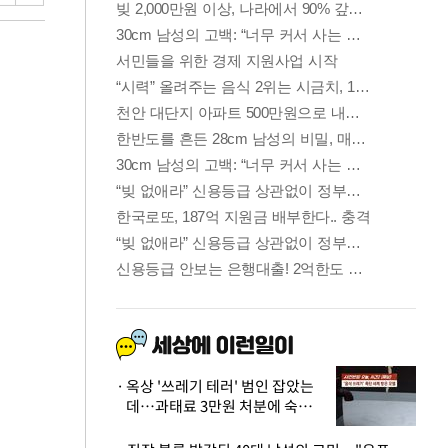
옥상 '쓰레기 테러' 범인 잡았는
데…과태료 3만원 처분에 숙박업
주 허탈