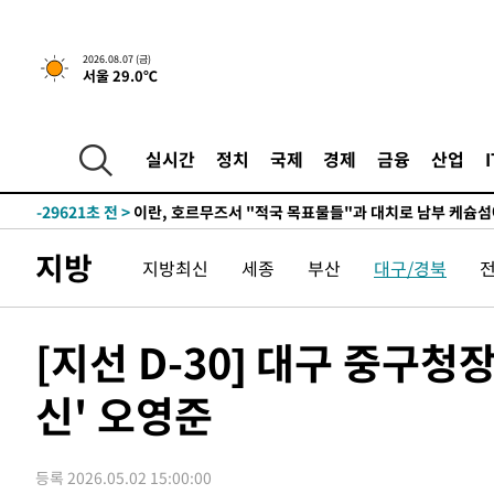
2026.08.07 (금)
서울 29.0℃
실시간
정치
국제
경제
금융
산업
-24207초 전 >
[속보] 뉴욕증시, 일제 하락 마감…나스닥 0.06%↓
-29621초 전 >
이란, 호르무즈서 "적국 목표물들"과 대치로 남부 케슘섬
례 큰 폭발음
-28336초 전 >
[속보]美, 폴리실리콘 수입 규제…파생제품 15% 관세, 1
지방
지방최신
세종
부산
대구/경북
발효
-26487초 전 >
[속보]트럼프, 美 원정출산 금지 행정명령 서명
-24187초 전 >
[속보] 뉴욕증시, 일제 하락 마감…나스닥 0.06%↓
-29641초 전 >
이란, 호르무즈서 "적국 목표물들"과 대치로 남부 케슘섬
[지선 D-30] 대구 중구청장
례 큰 폭발음
-28356초 전 >
[속보]美, 폴리실리콘 수입 규제…파생제품 15% 관세, 1
발효
신' 오영준
-26507초 전 >
[속보]트럼프, 美 원정출산 금지 행정명령 서명
-24207초 전 >
[속보] 뉴욕증시, 일제 하락 마감…나스닥 0.06%↓
등록 2026.05.02 15:00:00