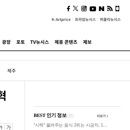
의견, 국토부·LH에 충실히
전달할 것"
K-Artprice
프라임뉴시스
위클리뉴시스
광장
포토
TV뉴시스
제휴 콘텐츠
제보
제주
혁