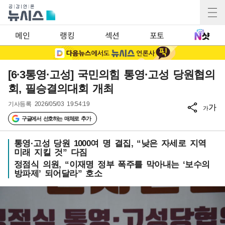
메인
랭킹
섹션
포토
[6·3통영·고성] 국민의힘 통영·고성 당원협의
회, 필승결의대회 개최
기사등록
2026/05/03 19:54:19
가
가
구글에서 선호하는 매체로 추가
통영·고성 당원 1000여 명 결집, “낮은 자세로 지역
미래 지킬 것” 다짐
정점식 의원, “이재명 정부 폭주를 막아내는 ‘보수의
방파제’ 되어달라” 호소