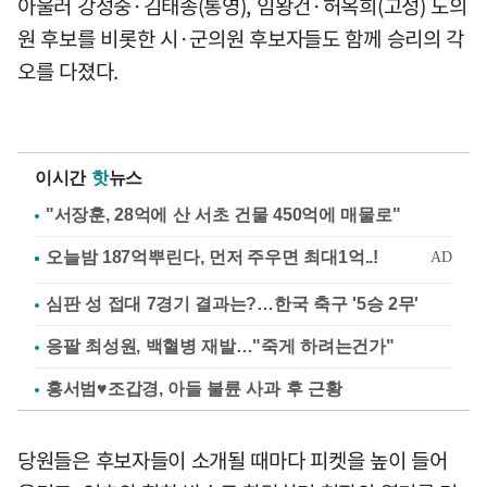
아울러 강성중·김태종(통영), 임왕건·허옥희(고성) 도의
원 후보를 비롯한 시·군의원 후보자들도 함께 승리의 각
오를 다졌다.
이시간
핫
뉴스
"서장훈, 28억에 산 서초 건물 450억에 매물로"
심판 성 접대 7경기 결과는?…한국 축구 '5승 2무'
응팔 최성원, 백혈병 재발…"죽게 하려는건가"
홍서범♥조갑경, 아들 불륜 사과 후 근황
당원들은 후보자들이 소개될 때마다 피켓을 높이 들어