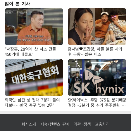
많이 본 기사
"서장훈, 28억에 산 서초 건물
홍서범♥조갑경, 아들 불륜 사과
450억에 매물로"
후 근황…밝은 미소
외국인 심판 성 접대 7경기 들여
SK하이닉스, 주당 375원 분기배당
다보니…한국 축구 '5승 2무'
결정…3분기 중 추가 주주환원 발
표
회사소개
제휴/컨텐츠 판매
약관·정책
고충처리