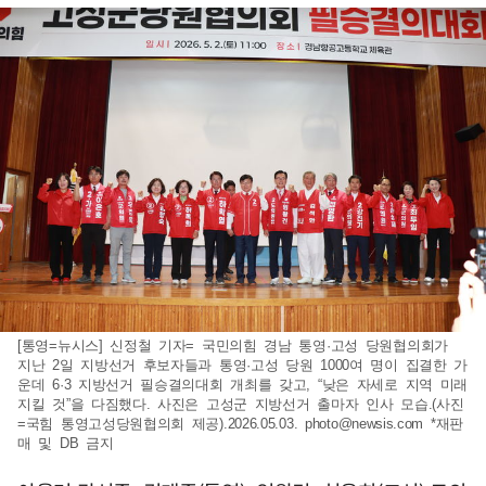
[통영=뉴시스] 신정철 기자= 국민의힘 경남 통영·고성 당원협의회가
지난 2일 지방선거 후보자들과 통영·고성 당원 1000여 명이 집결한 가
운데 6·3 지방선거 필승결의대회 개최를 갖고, “낮은 자세로 지역 미래
지킬 것”을 다짐했다. 사진은 고성군 지방선거 출마자 인사 모습.(사진
=국힘 통영고성당원협의회 제공).2026.05.03.
photo@newsis.com
*재판
매 및 DB 금지