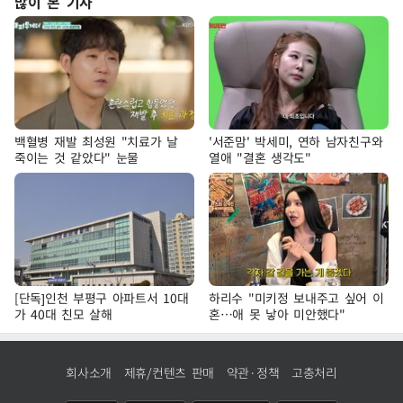
많이 본 기사
백혈병 재발 최성원 "치료가 날
'서준맘' 박세미, 연하 남자친구와
죽이는 것 같았다" 눈물
열애 "결혼 생각도"
[단독]인천 부평구 아파트서 10대
하리수 "미키정 보내주고 싶어 이
가 40대 친모 살해
혼…애 못 낳아 미안했다"
회사소개
제휴/컨텐츠 판매
약관·정책
고충처리