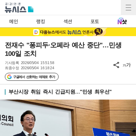
메인
랭킹
섹션
포토
전재수 "퐁피두·오페라 예산 중단"…민생
100일 조치
기사등록
2026/05/04 15:51:58
가
가
최종수정
2026/05/04 16:18:24
구글에서 선호하는 매체로 추가
부산시장 취임 즉시 긴급지원…"민생 최우선"