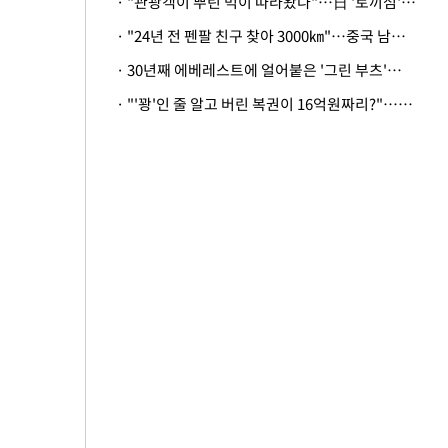
· "관광객이 뿌린 먹이 따라왔나"…日 '토끼섬' 멧돼지, 토끼까지 사냥
· "24년 전 펜팔 친구 찾아 3000㎞"…중국 남성 사연에 '뭉클'
· 30년째 에베레스트에 얼어붙은 '그린 부츠'…드디어 가족 품으로
· "'꽝'인 줄 알고 버린 복권이 16억원짜리?"…극적으로 되찾은 사연