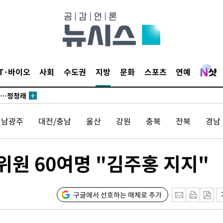
 논의
되길"
IT·바이오
사회
수도권
지방
문화
스포츠
연예
시작'
승리…정청래
청래
전남광주
대전/충남
울산
강원
충북
전북
경남
청래 승리
7%·정청래
2%·김민석
위원 60여명 "김주홍 지지"
0.30%
 차에 첫
구글에서 선호하는 매체로 추가
동'
리(종합)