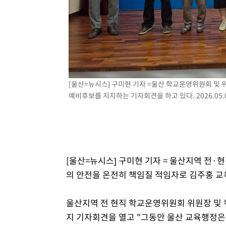
득표
-22541초 전 >
"일본축구협회, 대한축구협회 성 접대 의혹 심판 조사"
-15183초 전 >
[속보]장은수, KLPGA 제주삼다수 역전 우승…데뷔 10년
정상
-10548초 전 >
"얼마나 더웠으면"…안동 물길공원서 헤엄친 구렁이 '소
-10475초 전 >
손흥민, 68분 뛰고 2경기 침묵…LAFC, 톨루카에 1-0 승
-9747초 전 >
'2경기 연속 침묵' 손흥민, 톨루카전 68분만 뛰고 슈팅 0개
-8499초 전 >
이강인, 오늘 서울서 AT마드리드 입단식…'전례 없는 특급
[울산=뉴시스] 구미현 기자 =울산 학교운영위원회 및
예비후보를 지지하는 기자회견을 하고 있다. 2026.05.
1시간 전 >
'여긴 20도, 저긴 50도'…열화상 카메라로 본 폭염 저감시설 
1시간 전 >
콜롬비아 신임 우파 대통령 취임 하루만에 차량폭탄 폭발 사건
3시간 전 >
튀르키예 외무장관, "메카 3국 방위협정은 이란이 목표 아냐 "
3시간 전 >
이군이 불법 군시설 건설한 레바논 남부에서 레바논군 3명 폭
4시간 전 >
[속보]美중부 사령관, 이스라엘 긴급방문 다중화된 전선 상황
[울산=뉴시스] 구미현 기자 = 울산지역 전·
의 안전을 온전히 책임질 적임자로 김주홍 교
울산지역 전 현직 학교운영위원회 위원장 및 
지 기자회견을 열고 "그동안 울산 교육행정은