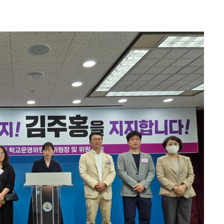
대우'
'온도차'
 밝혀
발로 부상
 논의
되길"
시작'
승리…정청래
청래
청래 승리
7%·정청래
2%·김민석
0.30%