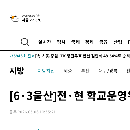
2026.08.09 (일)
서울 27.8℃
4시간 전 >
[속보]美중부 사령관, 이스라엘 긴급방문 다중화된 전선 상황
-30971초 전 >
이강인 ATM 입단식에 '상암벌 들썩'…"세계적인 선수 
-29967초 전 >
태풍 돌핀, 중 저장성 타이저우시 해안에 상륙 (1보)
실시간
정치
국제
경제
금융
산업
-27313초 전 >
AT마드리드 데뷔 앞둔 이강인, 맨시티전 선발 대신 '벤치 
-25943초 전 >
[속보]與 강원·TK 당원투표 합산 김민석 48.54%로 
44.40%
-25277초 전 >
與 강원·TK 당원투표 합산 김민석 46.01%로 승리…정
지방
지방최신
세종
부산
대구/경북
44.53%
-25117초 전 >
[속보]與전대 권리당원투표…강원·경북 김민석, 대구 정
-24924초 전 >
[속보]與 당대표 경선, 경북 권리당원 투표 김민석 47.3
45.71%
-24826초 전 >
[속보]與 당대표 경선, 대구 권리당원 투표 정청래 47.8
[6·3울산]전·현 학교운영
46.35%
-24623초 전 >
[속보]與 당대표 경선, 강원 권리당원 투표 김민석 승리…5
득표
-22541초 전 >
"일본축구협회, 대한축구협회 성 접대 의혹 심판 조사"
등록 2026.05.06 10:55:21
-15183초 전 >
[속보]장은수, KLPGA 제주삼다수 역전 우승…데뷔 10년
정상
-10548초 전 >
"얼마나 더웠으면"…안동 물길공원서 헤엄친 구렁이 '소
-10475초 전 >
손흥민, 68분 뛰고 2경기 침묵…LAFC, 톨루카에 1-0 승