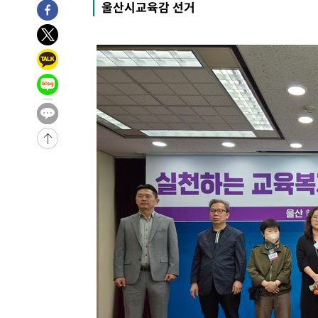
울산시교육감 선거
-9747초 전 >
'2경기 연속 침묵' 손흥민, 톨루카전 68분만 뛰고 슈팅 0개
-8499초 전 >
이강인, 오늘 서울서 AT마드리드 입단식…'전례 없는 특급
1시간 전 >
'여긴 20도, 저긴 50도'…열화상 카메라로 본 폭염 저감시설 
1시간 전 >
콜롬비아 신임 우파 대통령 취임 하루만에 차량폭탄 폭발 사건
3시간 전 >
튀르키예 외무장관, "메카 3국 방위협정은 이란이 목표 아냐 "
3시간 전 >
이군이 불법 군시설 건설한 레바논 남부에서 레바논군 3명 폭
4시간 전 >
[속보]美중부 사령관, 이스라엘 긴급방문 다중화된 전선 상황
-30971초 전 >
이강인 ATM 입단식에 '상암벌 들썩'…"세계적인 선수 
-29967초 전 >
태풍 돌핀, 중 저장성 타이저우시 해안에 상륙 (1보)
-27313초 전 >
AT마드리드 데뷔 앞둔 이강인, 맨시티전 선발 대신 '벤치 
-25943초 전 >
[속보]與 강원·TK 당원투표 합산 김민석 48.54%로 
44.40%
-25277초 전 >
與 강원·TK 당원투표 합산 김민석 46.01%로 승리…정
44.53%
-25117초 전 >
[속보]與전대 권리당원투표…강원·경북 김민석, 대구 정
-24924초 전 >
[속보]與 당대표 경선, 경북 권리당원 투표 김민석 47.3
45.71%
-24826초 전 >
[속보]與 당대표 경선, 대구 권리당원 투표 정청래 47.8
46.35%
-24623초 전 >
[속보]與 당대표 경선, 강원 권리당원 투표 김민석 승리…5