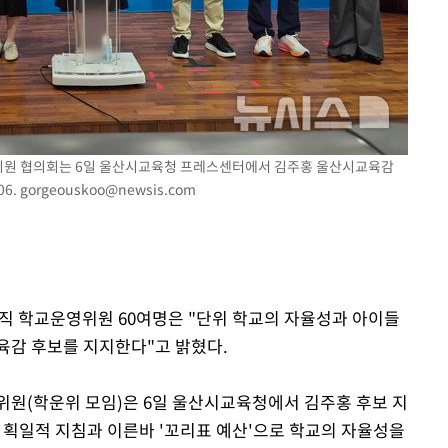
 차에 첫
동'
리(종합)
대우'
 위원 협의회는 6일 울산시교육청 프레스센터에서 김주홍 울산시교육감
06.
gorgeouskoo@newsis.com
'온도차'
 밝혀
발로 부상
 논의
현직 학교운영위원 60여명은 "단위 학교의 자율성과 아이들
육감 후보를 지지한다"고 밝혔다.
위원(학운위 모임)은 6일 울산시교육청에서 김주홍 후보 지
 획일적 지침과 이른바 '꼬리표 예산'으로 학교의 자율성을