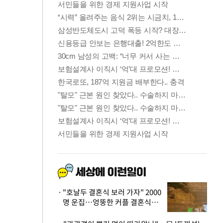
"호날두 결혼식 보러 가자" 2000
명 운집…엉뚱한 커플 결혼식에
'황당'