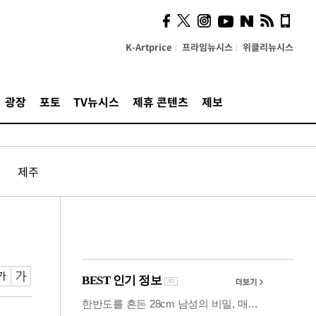
사이 해답 찾았죠"…알을
깨고 나온 '초자아'
K-Artprice
프라임뉴시스
위클리뉴시스
광장
포토
TV뉴시스
제휴 콘텐츠
제보
제주