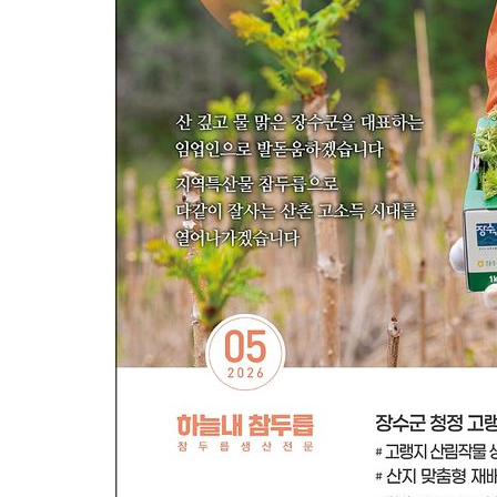
2시간 전 >
강릉에 시간당 81.4㎜ 물폭탄…도로 잠기고 담벼락 붕괴
3시간 전 >
백운산서 80년근 천종산삼 9뿌리 발견…감정가 1.3억원
4시간 전 >
선재도서 해루질 나섰다 실종 60대, 닷새 만에 숨진 채 발견
5시간 전 >
남자 농구, 나고야 아시안게임서 '홈팀' 일본과 한일전
5시간 전 >
여수 오동도 해상서 모터보트 전복…1명 사망·1명 실종
6시간 전 >
극한폭염 한풀 꺾이지만…'낮 최고 35도' 무더위, 열대야 계속[다
날씨]
7시간 전 >
축구협회 "압수수색·성접대 논란 사과…쇄신의 기회로 삼겠다"
7시간 전 >
[속보]'압수수색·성접대 논란' 축구협회 "실망과 걱정 안겨드려 죄
10시간 전 >
'최고 37도' 폭염 지속…강원동해안 최대 150㎜ 비
12시간 전 >
[속보]뉴욕증시 상승 마감…S&P 0.6% 나스닥 1.3%↑