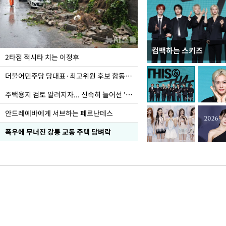
컴백하는 스키즈
이번주 국회에는 무슨 일
2타점 적시타 치는 이정후
더불어민주당 당대표·최고위원 후보 합동연설회
주택용지 검토 알려지자... 신속히 늘어선 '근조화환'
안드레예바에게 서브하는 페르난데스
폭우에 무너진 강릉 교동 주택 담벼락