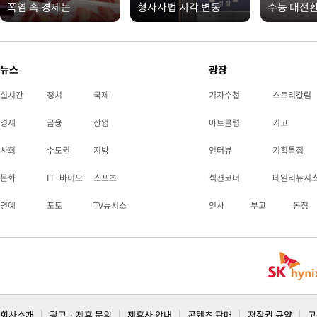
폭염 속 경제는
형사사법 지각 변동
수능 대전
뉴스
광장
실시간
정치
국제
기자수첩
스토리칼럼
경제
금융
산업
아트클럽
기고
사회
수도권
지방
인터뷰
기획특집
문화
IT·바이오
스포츠
섹션코너
데일리뉴시
연예
포토
TV뉴시스
인사
부고
동정
회사소개
광고 · 제휴 문의
제휴사 안내
콘텐츠 판매
저작권 규약
고