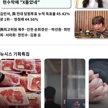
현수막에 "X돌았네"
김민석, 與 전대 당원투표 누적 득표율 45.42%
로 1위… 정청래 44.56%
與최고위원 제주·인천 순회경선…박선원·최민
희·서미화·한민수·김용 순
뉴시스 기획특집