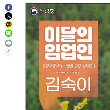
5시간 전 >
여수 오동도 해상서 모터보트 전복…1명 사망·1명 실종
6시간 전 >
극한폭염 한풀 꺾이지만…'낮 최고 35도' 무더위, 열대야 계속[다
날씨]
7시간 전 >
축구협회 "압수수색·성접대 논란 사과…쇄신의 기회로 삼겠다"
7시간 전 >
[속보]'압수수색·성접대 논란' 축구협회 "실망과 걱정 안겨드려 죄
10시간 전 >
'최고 37도' 폭염 지속…강원동해안 최대 150㎜ 비
12시간 전 >
[속보]뉴욕증시 상승 마감…S&P 0.6% 나스닥 1.3%↑
-14946초 전 >
이란 "호르무즈 재개방 합의 근접…美 배상 선행돼야"
-5993초 전 >
[속보]與최고위원 제주·인천 순회경선…박선원·최민희·서미화
민수·김용 순
-5946초 전 >
[속보]김민석, 與 전대 당원투표 누적 득표율 45.42%로 1위… 
래 44.56%
-5228초 전 >
[속보]與 대표 경선 제주·인천 당원투표…金 47.75%·鄭 42.0
宋 10.17%
-4762초 전 >
이강인 "아틀레티코 이적 기뻐…등번호 7번 의미보단 팀 위해 뛸
-4697초 전 >
[속보]與 당대표 경선, 제주·인천 권리당원 투표 김민석 승리
25분 전 >
낮 최고 35도 '무더위'…동해안 시간당 30㎜ '강한 비'[내일날씨]
37분 전 >
[속보]이강인 "감독님이 원하는 마음 느꼈고, 많은 트로피 원해 아
코 이적"
41분 전 >
수도권 40도 육박 '펄펄'…동해안 일부 지역엔 호의주의보
58분 전 >
온열질환 사망자 3명 늘어…누적 환자 3000명 돌파