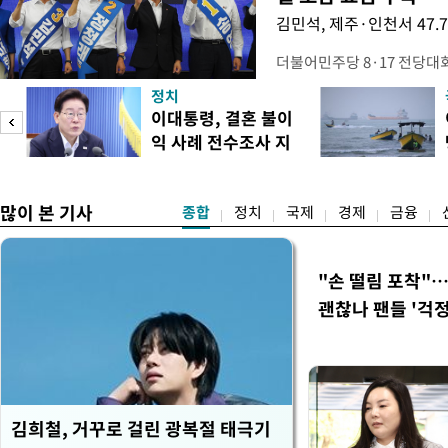
김민석, 제주·인천서 47.
더불어민주당 8·17 전당대
보가 8일 제주·인천 지역 순
정치
다. 앞서 정청래 후보 우세
이대통령, 결혼 불이
·울산·경남 경선에서 1승 1
익 사례 전수조사 지
제주·인천 경선에서 이기며 '
시
만 두 후보 간 누적 득표율 차
많이 본 기사
종합
정치
국제
경제
금융
"손 떨림 포착"
괜찮나 팬들 '걱정
김희철, 거꾸로 걸린 광복절 태극기