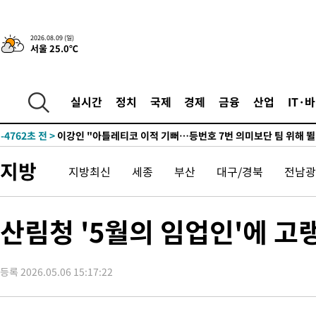
12시간 전 >
[속보]뉴욕증시 상승 마감…S&P 0.6% 나스닥 1.3%↑
2026.08.09 (일)
-14946초 전 >
이란 "호르무즈 재개방 합의 근접…美 배상 선행돼야"
서울 25.0℃
-5993초 전 >
[속보]與최고위원 제주·인천 순회경선…박선원·최민희·서미화
민수·김용 순
-5946초 전 >
[속보]김민석, 與 전대 당원투표 누적 득표율 45.42%로 1위… 
실시간
정치
국제
경제
금융
산업
IT·
래 44.56%
-5228초 전 >
[속보]與 대표 경선 제주·인천 당원투표…金 47.75%·鄭 42.0
宋 10.17%
-4762초 전 >
이강인 "아틀레티코 이적 기뻐…등번호 7번 의미보단 팀 위해 뛸
-4697초 전 >
[속보]與 당대표 경선, 제주·인천 권리당원 투표 김민석 승리
25분 전 >
낮 최고 35도 '무더위'…동해안 시간당 30㎜ '강한 비'[내일날씨]
지방
지방최신
세종
부산
대구/경북
전남광
37분 전 >
[속보]이강인 "감독님이 원하는 마음 느꼈고, 많은 트로피 원해 아
코 이적"
41분 전 >
수도권 40도 육박 '펄펄'…동해안 일부 지역엔 호의주의보
산림청 '5월의 임업인'에 고
58분 전 >
온열질환 사망자 3명 늘어…누적 환자 3000명 돌파
2시간 전 >
강릉에 시간당 81.4㎜ 물폭탄…도로 잠기고 담벼락 붕괴
3시간 전 >
백운산서 80년근 천종산삼 9뿌리 발견…감정가 1.3억원
등록 2026.05.06 15:17:22
4시간 전 >
선재도서 해루질 나섰다 실종 60대, 닷새 만에 숨진 채 발견
5시간 전 >
남자 농구, 나고야 아시안게임서 '홈팀' 일본과 한일전