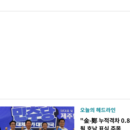
오늘의 헤드라인
"金-鄭 누적격차 0.
될 호남 표심 주목