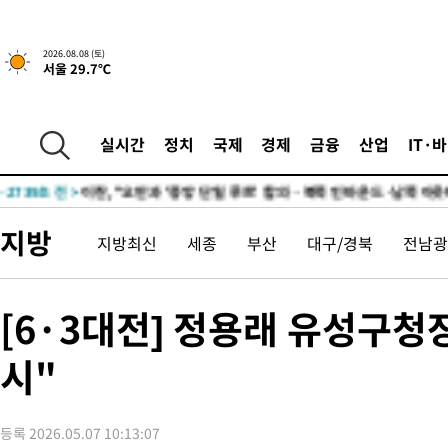
5시간 전 >
[속보]규제합리화위원회 부위원장에 김태유 서울대 공대 교수…이
후임
-11204초 전 >
이강인, 폭염 속 AT마드리드 첫 훈련…80명 식사 대접까지(종
2026.08.08 (토)
서울 29.7℃
-8343초 전 >
미 사업체 일자리, 7월에 2.3만개 순감하고 그 전 2개월 10.3만
향수정 (2보)
-7791초 전 >
[속보] 미 사업체, 일자리 7월에 2.3만 개 줄어…실업률은 4.1%
↓
-3654초 전 >
[속보]이 대통령 "부동산 공급 기존 사고방식 매달리지 말고 과
실시간
정치
국제
경제
금융
산업
IT·
실천"
-2739초 전 >
이란, "오만과 '중앙 단일 루트' 합의…북쪽 인바운드·남쪽 아
드는 임시"
1시간 전 >
"낮 기온 소폭 하락"…수도권 폭염중대경보, 폭염경보로 하향
1시간 전 >
[속보]이 대통령, '호우피해' 안동·의성 관할 4개 면 특별재난지역
지방
지방최신
세종
부산
대구/경북
전남광
1시간 전 >
[단독]중수청 지원 검사들, 정원 초과 시 낮은 계급 임용…희망지 못
수도
2시간 전 >
낮 최고 37도 찜통더위…곳곳 소나기·강원 많은 비[내일날씨]
2시간 전 >
SK하이닉스, 용인·청주 팹에 54조 투자…"AI 메모리 수요 선제 대
[6·3대전] 정용래 유성구청
3시간 전 >
여자배구 이재영·이다영 자매, 아제르바이잔 투란VC 입단
시"
3시간 전 >
외국인 심판 성 접대 7경기 들여다보니…한국 축구 '5승 2무'
3시간 전 >
[속보]코스닥, 2.86포인트(0.36%) 내린 798.81마감
3시간 전 >
[속보]코스피, 6200선 약보합…0.60% 내린 6258.77에 마쳐
등록 2026.05.07 10:13:07
3시간 전 >
[속보]원·달러 환율, 7.7원 내린 1416.1원 마감