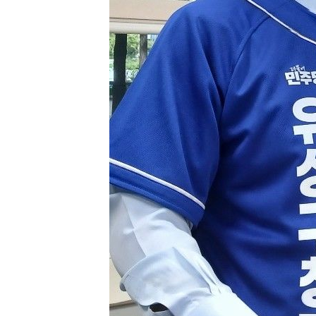
3시간 전 >
외국인 심판 성 접대 7경기 들여다보니…한국 축구 '5승 2무'
3시간 전 >
[속보]코스닥, 2.86포인트(0.36%) 내린 798.81마감
3시간 전 >
[속보]코스피, 6200선 약보합…0.60% 내린 6258.77에 마쳐
3시간 전 >
[속보]원·달러 환율, 7.7원 내린 1416.1원 마감
3시간 전 >
[속보] 노원서 40.1도 관측…서울, 2018년 이후 첫 40도
4시간 전 >
[속보]종합특검, '계엄 수용공간 확보' 신용해 前교정본부장 기소
4시간 전 >
외신들도 주목한 韓축구 파문…"국민적 공분에 수사 재개"
4시간 전 >
11시간 압수수색에 성접대 파문까지…'쑥대밭' 된 축구협회
5시간 전 >
[속보]규제합리화위원회 부위원장에 김태유 서울대 공대 교수…이
후임