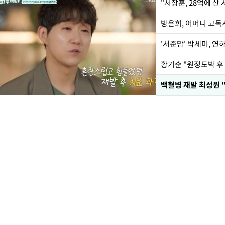
"서장훈, 28억에 산
방은희, 어머니 고독사
'서준맘' 박세미, 연
황기순 "원정도박 후
백혈병 재발 최성원 "