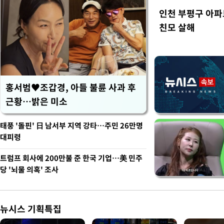
인천 부평구 아파
친모 살해
홍서범♥조갑경, 아들 불륜 사과 후
근황…밝은 미소
태풍 '돌핀' 日 남서부 지역 강타…주민 26만명
대피령
트럼프 회사에 200만불 준 한국 기업…美 민주
당 '뇌물 의혹' 조사
뉴시스 기획특집