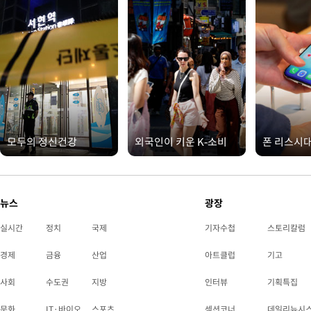
모두의 정신건강
외국인이 키운 K-소비
폰 리스시
뉴스
광장
실시간
정치
국제
기자수첩
스토리칼럼
경제
금융
산업
아트클럽
기고
사회
수도권
지방
인터뷰
기획특집
문화
IT·바이오
스포츠
섹션코너
데일리뉴시