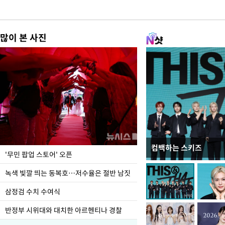
많이 본 사진
컴백하는 스키즈
지석천 뒤덮은 개구리
'무민 팝업 스토어' 오픈
녹색 빛깔 띄는 동복호…저수율은 절반 남짓
삼정검 수치 수여식
반정부 시위대와 대치한 아르헨티나 경찰