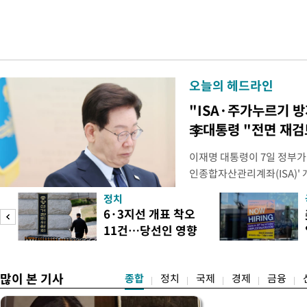
오늘의 헤드라인
"ISA·주가누르기 
李대통령 "전면 재검
이재명 대통령이 7일 정부가
인종합자산관리계좌(ISA)' 
안'을 전면 재검토 할 것을 
정치
들과의 상황 점검 회의에서 I
6·3지선 개표 착오
지법안을 둘러싼 투자자들의 
11건…당선인 영향
았다. 이 자리에서 이 대통령
도
없어
많이 본 기사
종합
정치
국제
경제
금융