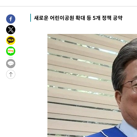
3시간 전 >
[속보] 노원서 40.1도 관측…서울, 2018년 이후 첫 40도
4시간 전 >
[속보]종합특검, '계엄 수용공간 확보' 신용해 前교정본부장 기소
새로운 어린이공원 확대 등 5개 정책 공약
4시간 전 >
외신들도 주목한 韓축구 파문…"국민적 공분에 수사 재개"
4시간 전 >
11시간 압수수색에 성접대 파문까지…'쑥대밭' 된 축구협회
5시간 전 >
[속보]규제합리화위원회 부위원장에 김태유 서울대 공대 교수…이
후임
-11204초 전 >
이강인, 폭염 속 AT마드리드 첫 훈련…80명 식사 대접까지(종
-8343초 전 >
미 사업체 일자리, 7월에 2.3만개 순감하고 그 전 2개월 10.3만
향수정 (2보)
-7791초 전 >
[속보] 미 사업체, 일자리 7월에 2.3만 개 줄어…실업률은 4.1%
↓
-3654초 전 >
[속보]이 대통령 "부동산 공급 기존 사고방식 매달리지 말고 과
실천"
-2739초 전 >
이란, "오만과 '중앙 단일 루트' 합의…북쪽 인바운드·남쪽 아
드는 임시"
1시간 전 >
"낮 기온 소폭 하락"…수도권 폭염중대경보, 폭염경보로 하향
1시간 전 >
[속보]이 대통령, '호우피해' 안동·의성 관할 4개 면 특별재난지역
1시간 전 >
[단독]중수청 지원 검사들, 정원 초과 시 낮은 계급 임용…희망지 못
수도
2시간 전 >
낮 최고 37도 찜통더위…곳곳 소나기·강원 많은 비[내일날씨]
2시간 전 >
SK하이닉스, 용인·청주 팹에 54조 투자…"AI 메모리 수요 선제 대
3시간 전 >
여자배구 이재영·이다영 자매, 아제르바이잔 투란VC 입단