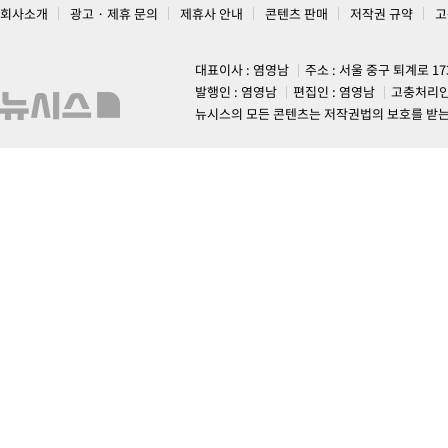
회사소개
광고 · 제휴 문의
제휴사 안내
콘텐츠 판매
저작권 규약
고
대표이사 : 염영남
주소 : 서울 중구 퇴계로 1
발행인 : 염영남
편집인 : 염영남
고충처리인
뉴시스의 모든 콘텐츠는 저작권법의 보호를 받는 바, 무