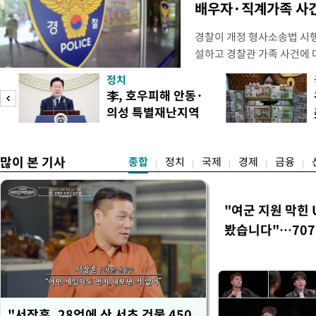
배우자·직계가족 사건
경찰이 개정 형사소송법 시
설하고 경찰관 가족 사건에 
피제'를 도입한다. 경찰청은 
정치
후속 조치 태스크포스(TF)'
李, 호우피해 안동·
우선 올해 하반기 인사에 
의성 특별재난지역
하던 수사감찰 기능을 인권
도
선포
많이 본 기사
종합
정치
국제
경제
금융
"여군 지원 막힌 
봤습니다"…707
벽 소화'
"서장훈, 28억에 산 서초 건물 450