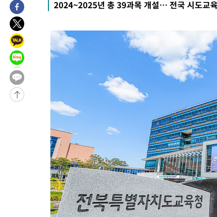
2024~2025년 총 39과목 개설… 전국 시도교
26분 전 >
민주 콩고 에볼라환자 4천명 돌파, 4053명 발생 1850명 사망
-26310초 전 >
"낮 기온 소폭 하락"…수도권 폭염중대경보, 폭염경보로 하향
-26274초 전 >
[속보]이 대통령, '호우피해' 안동·의성 관할 4개 면 특별재난
선포
-26237초 전 >
[단독]중수청 지원 검사들, 정원 초과 시 낮은 계급 임용…희망
갈 수도
-24208초 전 >
낮 최고 37도 찜통더위…곳곳 소나기·강원 많은 비[내일날씨]
-22514초 전 >
SK하이닉스, 용인·청주 팹에 54조 투자…"AI 메모리 수요 선
응"
-19370초 전 >
여자배구 이재영·이다영 자매, 아제르바이잔 투란VC 입단
-18623초 전 >
외국인 심판 성 접대 7경기 들여다보니…한국 축구 '5승 2무'
-18357초 전 >
[속보]코스닥, 2.86포인트(0.36%) 내린 798.81마감
-18310초 전 >
[속보]코스피, 6200선 약보합…0.60% 내린 6258.77에 마쳐
-18290초 전 >
[속보]원·달러 환율, 7.7원 내린 1416.1원 마감
-18179초 전 >
[속보] 노원서 40.1도 관측…서울, 2018년 이후 첫 40도
-15269초 전 >
[속보]종합특검, '계엄 수용공간 확보' 신용해 前교정본부장 기
-14142초 전 >
외신들도 주목한 韓축구 파문…"국민적 공분에 수사 재개"
-14113초 전 >
11시간 압수수색에 성접대 파문까지…'쑥대밭' 된 축구협회
-13135초 전 >
[속보]규제합리화위원회 부위원장에 김태유 서울대 공대 교수