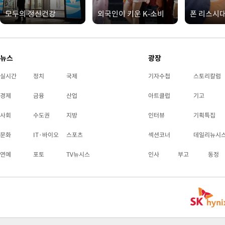
모두의 정신건강
외국인이 키운 K-소비
폰 리스시
뉴스
광장
실시간
정치
국제
기자수첩
스토리칼럼
경제
금융
산업
아트클럽
기고
사회
수도권
지방
인터뷰
기획특집
문화
IT·바이오
스포츠
섹션코너
데일리뉴시
연예
포토
TV뉴시스
인사
부고
동정