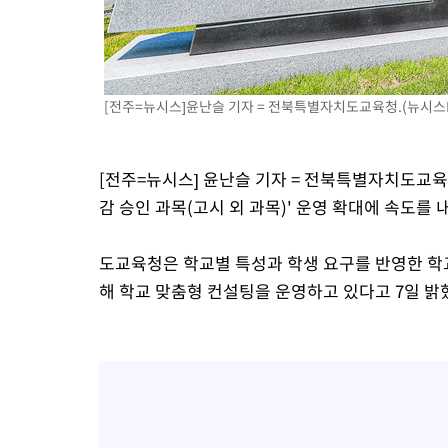
병태 후임
-9493초 전 >
[속보]국힘 윤리위, '돌려차기 발언' 진종오·서범수 징계 절차 
-4818초 전 >
[속보] 7월 중국 수출 23.9%↑ 수입 27.5%↑…무역총액 25.
-1978초 전 >
[속보]'채상병 순직 책임' 임성근, 항소심도 징역 3년
[전주=뉴시스]윤난슬 기자 = 전북특별자치도교육청.(뉴시스
-1844초 전 >
[속보]종합특검, '관저이전 봐주기 감사' 유병호 구속기소
25분 전 >
민주 콩고 에볼라환자 4천명 돌파, 4053명 발생 1850명 사망
[전주=뉴시스] 윤난슬 기자 = 전북특별자치도교육
감 승인 과목(고시 외 과목)' 운영 확대에 속도를 
도교육청은 학교별 특성과 학생 요구를 반영한 학
해 학교 맞춤형 컨설팅을 운영하고 있다고 7일 밝