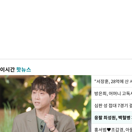
이시간
핫뉴스
"서장훈, 28억에 산
방은희, 어머니 고독사
심판 성 접대 7경기 
응팔 최성원, 백혈병
홍서범♥조갑경, 아들