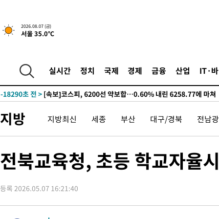
갈 수도
-24188초 전 >
낮 최고 37도 찜통더위…곳곳 소나기·강원 많은 비[내일날씨]
-22494초 전 >
SK하이닉스, 용인·청주 팹에 54조 투자…"AI 메모리 수요 선
2026.08.07 (금)
서울 35.0℃
응"
-19350초 전 >
여자배구 이재영·이다영 자매, 아제르바이잔 투란VC 입단
-18603초 전 >
외국인 심판 성 접대 7경기 들여다보니…한국 축구 '5승 2무'
-18337초 전 >
[속보]코스닥, 2.86포인트(0.36%) 내린 798.81마감
실시간
정치
국제
경제
금융
산업
IT·
-18290초 전 >
[속보]코스피, 6200선 약보합…0.60% 내린 6258.77에 마쳐
-18270초 전 >
[속보]원·달러 환율, 7.7원 내린 1416.1원 마감
-18159초 전 >
[속보] 노원서 40.1도 관측…서울, 2018년 이후 첫 40도
지방
지방최신
세종
부산
대구/경북
전남광
-15249초 전 >
[속보]종합특검, '계엄 수용공간 확보' 신용해 前교정본부장 기
-14122초 전 >
외신들도 주목한 韓축구 파문…"국민적 공분에 수사 재개"
-14093초 전 >
11시간 압수수색에 성접대 파문까지…'쑥대밭' 된 축구협회
전북교육청, 초등 학교자율시간
-13115초 전 >
[속보]규제합리화위원회 부위원장에 김태유 서울대 공대 교수
병태 후임
-9473초 전 >
[속보]국힘 윤리위, '돌려차기 발언' 진종오·서범수 징계 절차 
등록 2026.05.07 16:21:40
-4798초 전 >
[속보] 7월 중국 수출 23.9%↑ 수입 27.5%↑…무역총액 25.
-1958초 전 >
[속보]'채상병 순직 책임' 임성근, 항소심도 징역 3년
-1824초 전 >
[속보]종합특검, '관저이전 봐주기 감사' 유병호 구속기소