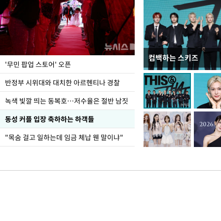
컴백하는 스키즈
지석천 뒤덮은 개구리
'무민 팝업 스토어' 오픈
반정부 시위대와 대치한 아르헨티나 경찰
녹색 빛깔 띄는 동복호…저수율은 절반 남짓
동성 커플 입장 축하하는 하객들
"목숨 걸고 일하는데 임금 체납 웬 말이냐"