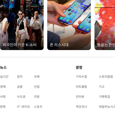
외국인이 키운 K-소비
폰 리스시대
들끓는 한
뉴스
광장
실시간
정치
국제
기자수첩
스토리칼럼
경제
금융
산업
아트클럽
기고
사회
수도권
지방
인터뷰
기획특집
문화
IT·바이오
스포츠
섹션코너
데일리뉴시