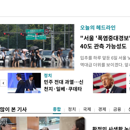
오늘의 헤드라인
"서울 '폭염중대경보
40도 관측 가능성도
입추를 하루 앞둔 6일 서울
역대급 더위를 보이겠다. 앞
이날 서울에서도 예보치인 3
정치
이 관측될 가능성이 제기된다
기
민주 전대 과열…신
남에는 최고기온이 39도 또
천지·일베·쿠데타
로 올라 생명을 위협하는 
공방
많이 본 기사
종합
정치
국제
경제
금융
황정민 사생활 논란