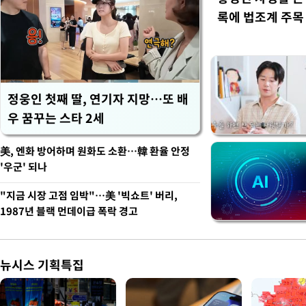
록에 법조계 주목
정웅인 첫째 딸, 연기자 지망…또 배
우 꿈꾸는 스타 2세
美, 엔화 방어하며 원화도 소환…韓 환율 안정
'우군' 되나
"지금 시장 고점 임박"…美 '빅쇼트' 버리,
1987년 블랙 먼데이급 폭락 경고
뉴시스 기획특집