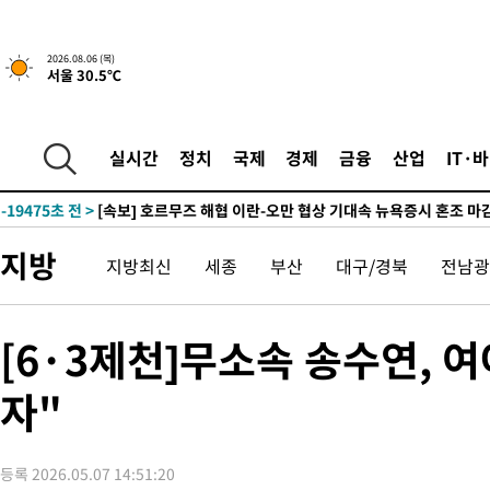
-2381초 전 >
[속보] "이란-오만, 호르무즈 해협 통행 항로 합의" 이란 외무부
2026.08.06 (목)
서울 30.5℃
인
-29989초 전 >
6월 경상수지 497.3억 달러…두 달 연속 사상 최대
-29940초 전 >
서울 낮 39도 '폭염중대경보'…40도 관측 가능성도
-27302초 전 >
미 워싱턴주 스포캔 시의 통제불능 3개 산불, 방화선 일부 구축
실시간
정치
국제
경제
금융
산업
IT·
-19475초 전 >
[속보] 호르무즈 해협 이란-오만 협상 기대속 뉴욕증시 혼조 마
우 0.49%↑
-17830초 전 >
[속보] 이란 대통령 "지금 최고지도자와 소통하기가 매우 어려
취임 3년 인터뷰
-2381초 전 >
[속보] "이란-오만, 호르무즈 해협 통행 항로 합의" 이란 외무부
지방
지방최신
세종
부산
대구/경북
전남광
인
-29989초 전 >
6월 경상수지 497.3억 달러…두 달 연속 사상 최대
-29940초 전 >
서울 낮 39도 '폭염중대경보'…40도 관측 가능성도
-27302초 전 >
미 워싱턴주 스포캔 시의 통제불능 3개 산불, 방화선 일부 구축
[6·3제천]무소속 송수연, 
-19475초 전 >
[속보] 호르무즈 해협 이란-오만 협상 기대속 뉴욕증시 혼조 마
우 0.49%↑
자"
-17830초 전 >
[속보] 이란 대통령 "지금 최고지도자와 소통하기가 매우 어려
취임 3년 인터뷰
-2381초 전 >
[속보] "이란-오만, 호르무즈 해협 통행 항로 합의" 이란 외무부
인
등록 2026.05.07 14:51:20