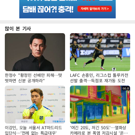
많이 본 기사
한정수 "황정민 선배만 피해…떳
LAFC 손흥민, 리그스컵 톨루카전
떳하면 신분 공개하라"
선발 출격…득점포 재가동 도전
이강인, 오늘 서울서 AT마드리드
'여긴 20도, 저긴 50도'…열화상
입단식…'전례 없는 특급대우'
카메라로 본 폭염 저감시설 '온도