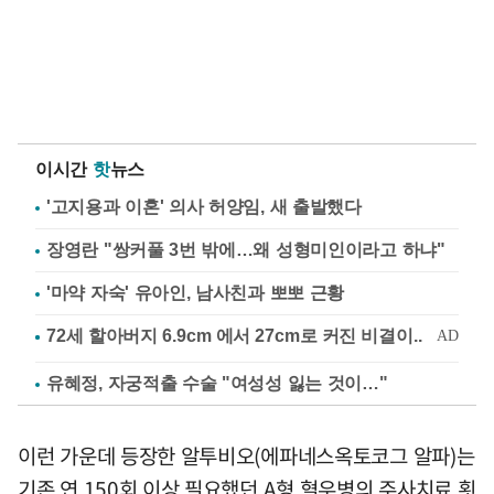
이시간
핫
뉴스
'고지용과 이혼' 의사 허양임, 새 출발했다
장영란 "쌍커풀 3번 밖에…왜 성형미인이라고 하냐"
'마약 자숙' 유아인, 남사친과 뽀뽀 근황
유혜정, 자궁적출 수술 "여성성 잃는 것이…"
이런 가운데 등장한 알투비오(에파네스옥토코그 알파)는
기존 연 150회 이상 필요했던 A형 혈우병의 주사치료 횟