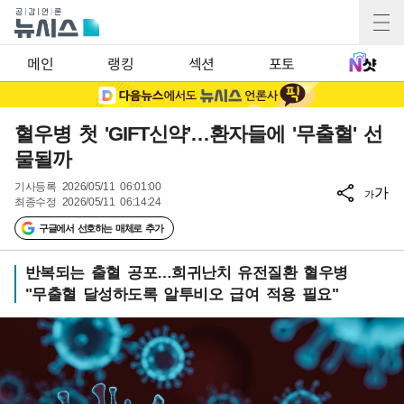
메인
랭킹
섹션
포토
혈우병 첫 'GIFT신약'…환자들에 '무출혈' 선
물될까
기사등록
2026/05/11 06:01:00
가
가
최종수정
2026/05/11 06:14:24
구글에서 선호하는 매체로 추가
반복되는 출혈 공포…희귀난치 유전질환 혈우병
"무출혈 달성하도록 알투비오 급여 적용 필요"