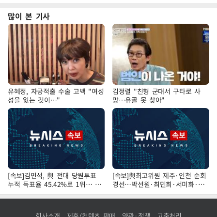
많이 본 기사
유혜정, 자궁적출 수술 고백 "여성
김정렬 "친형 군대서 구타로 사
성을 잃는 것이…"
망…유골 못 찾아"
[속보]김민석, 與 전대 당원투표
[속보]與최고위원 제주·인천 순회
누적 득표율 45.42%로 1위… 정
경선…박선원·최민희·서미화·한
청래 44.56%
민수·김용 순
회사소개
제휴/컨텐츠 판매
약관·정책
고충처리