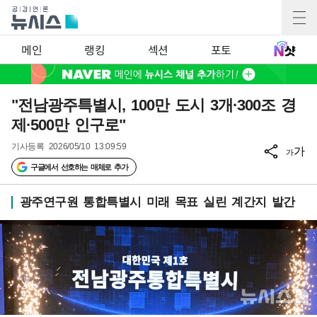
메인
랭킹
섹션
포토
"전남광주특별시, 100만 도시 3개·300조 경
제·500만 인구로"
기사등록
2026/05/10 13:09:59
가
가
구글에서 선호하는 매체로 추가
광주연구원 통합특별시 미래 목표 실린 계간지 발간