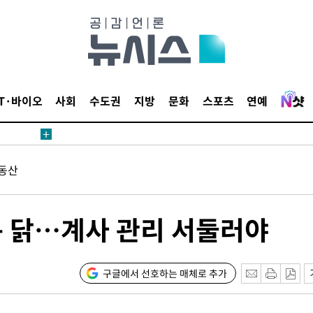
4.1%로
고 과감히
쪽 아웃바운
향
난지역 선포
IT·바이오
사회
수도권
지방
문화
스포츠
연예
지 못 갈
]
선제 대응"
동산
는 닭…계사 관리 서둘러야
쳐
구글에서 선호하는 매체로 추가
기소