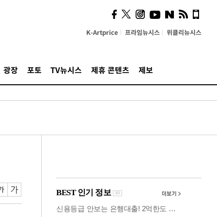
시, 스마트폰 액세서리에
NFC 더했다
K-Artprice
프라임뉴시스
위클리뉴시스
광장
포토
TV뉴시스
제휴 콘텐츠
제보