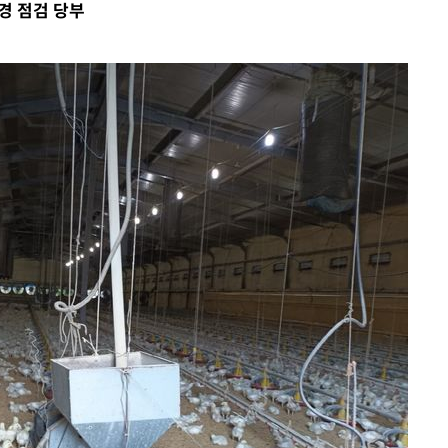
경 점검 당부
수…이병태
지(종합)
.3만개 하
4.1%로
고 과감히
쪽 아웃바운
향
난지역 선포
지 못 갈
]
선제 대응"
쳐