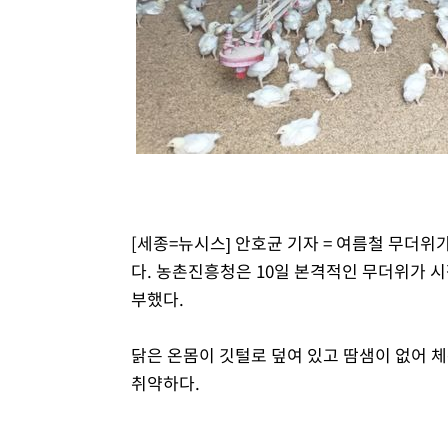
3시간 전 >
[속보]원·달러 환율, 7.7원 내린 1416.1원 마감
3시간 전 >
[속보] 노원서 40.1도 관측…서울, 2018년 이후 첫 40도
4시간 전 >
[속보]종합특검, '계엄 수용공간 확보' 신용해 前교정본부장 
4시간 전 >
외신들도 주목한 韓축구 파문…"국민적 공분에 수사 재개"
4시간 전 >
11시간 압수수색에 성접대 파문까지…'쑥대밭' 된 축구협회
5시간 전 >
[속보]규제합리화위원회 부위원장에 김태유 서울대 공대 교
후임
[세종=뉴시스] 안호균 기자 = 여름철 무더위
다. 농촌진흥청은 10일 본격적인 무더위가 
부했다.
닭은 온몸이 깃털로 덮여 있고 땀샘이 없어 
취약하다.