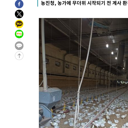
농진청, 농가에 무더위 시작되기 전 계사 환
4시간 전 >
11시간 압수수색에 성접대 파문까지…'쑥대밭' 된 축구협회
5시간 전 >
[속보]규제합리화위원회 부위원장에 김태유 서울대 공대 교
후임
-11720초 전 >
이강인, 폭염 속 AT마드리드 첫 훈련…80명 식사 대접까
-8859초 전 >
미 사업체 일자리, 7월에 2.3만개 순감하고 그 전 2개월 10
향수정 (2보)
-8307초 전 >
[속보] 미 사업체, 일자리 7월에 2.3만 개 줄어…실업률은 
↓
-4170초 전 >
[속보]이 대통령 "부동산 공급 기존 사고방식 매달리지 말
실천"
-3255초 전 >
이란, "오만과 '중앙 단일 루트' 합의…북쪽 인바운드·남
드는 임시"
1시간 전 >
"낮 기온 소폭 하락"…수도권 폭염중대경보, 폭염경보로 하
1시간 전 >
[속보]이 대통령, '호우피해' 안동·의성 관할 4개 면 특별재
1시간 전 >
[단독]중수청 지원 검사들, 정원 초과 시 낮은 계급 임용…희망
수도
2시간 전 >
낮 최고 37도 찜통더위…곳곳 소나기·강원 많은 비[내일날씨
2시간 전 >
SK하이닉스, 용인·청주 팹에 54조 투자…"AI 메모리 수요 
3시간 전 >
여자배구 이재영·이다영 자매, 아제르바이잔 투란VC 입단
3시간 전 >
외국인 심판 성 접대 7경기 들여다보니…한국 축구 '5승 2무'
3시간 전 >
[속보]코스닥, 2.86포인트(0.36%) 내린 798.81마감
3시간 전 >
[속보]코스피, 6200선 약보합…0.60% 내린 6258.77에 마