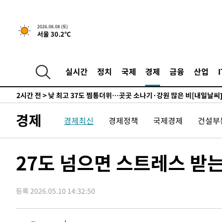
향수정 (2보)
-8287초 전 >
[속보] 미 사업체, 일자리 7월에 2.3만 개 줄어…실업률은 
↓
-4150초 전 >
[속보]이 대통령 "부동산 공급 기존 사고방식 매달리지 말
2026.08.08 (토)
실천"
-3235초 전 >
이란, "오만과 '중앙 단일 루트' 합의…북쪽 인바운드·남
서울 30.2℃
드는 임시"
1시간 전 >
"낮 기온 소폭 하락"…수도권 폭염중대경보, 폭염경보로 하
1시간 전 >
[속보]이 대통령, '호우피해' 안동·의성 관할 4개 면 특별재
실시간
정치
국제
경제
금융
산업
1시간 전 >
[단독]중수청 지원 검사들, 정원 초과 시 낮은 계급 임용…희망
수도
2시간 전 >
낮 최고 37도 찜통더위…곳곳 소나기·강원 많은 비[내일날씨
2시간 전 >
SK하이닉스, 용인·청주 팹에 54조 투자…"AI 메모리 수요 
3시간 전 >
여자배구 이재영·이다영 자매, 아제르바이잔 투란VC 입단
경제
경제최신
경제정책
국제경제
건설부
3시간 전 >
외국인 심판 성 접대 7경기 들여다보니…한국 축구 '5승 2무'
3시간 전 >
[속보]코스닥, 2.86포인트(0.36%) 내린 798.81마감
27도 넘으면 스트레스 받
3시간 전 >
[속보]코스피, 6200선 약보합…0.60% 내린 6258.77에 마
3시간 전 >
[속보]원·달러 환율, 7.7원 내린 1416.1원 마감
3시간 전 >
[속보] 노원서 40.1도 관측…서울, 2018년 이후 첫 40도
등록 2026.05.10 14:32:50
4시간 전 >
[속보]종합특검, '계엄 수용공간 확보' 신용해 前교정본부장 
4시간 전 >
외신들도 주목한 韓축구 파문…"국민적 공분에 수사 재개"