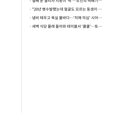
· 엘베 문 열리자 지팡이 '퍽'…노인의 택배기사 폭행 이유
· "20년 병수발했는데 얼굴도 모르는 동생이 유산 절반을"…배다른 형제 상속권 있을까
· 냄비 태우고 욕실 물바다…'치매 의심' 시어머니 검사 권유했다가 '날벼락'
· 새벽 식당 몰래 들어와 테이블서 '쿨쿨'…토사물 남기고 사라진 남성