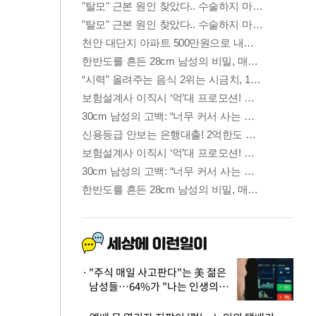
"주식 매일 사고판다"는 美 젊은
남성들…64%가 "나는 인생의
패배자“