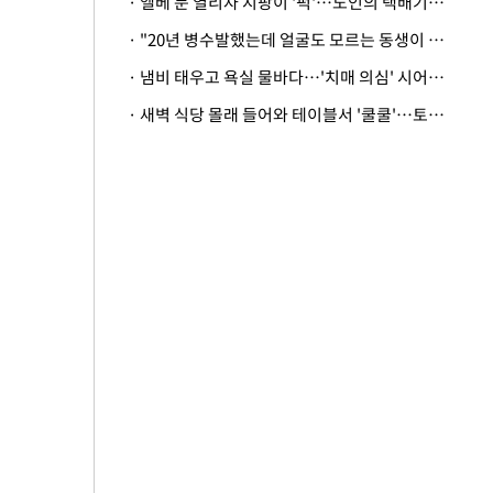
· 엘베 문 열리자 지팡이 '퍽'…노인의 택배기사 폭행 이유
· "20년 병수발했는데 얼굴도 모르는 동생이 유산 절반을"…배다른 형제 상속권 있을까
· 냄비 태우고 욕실 물바다…'치매 의심' 시어머니 검사 권유했다가 '날벼락'
· 새벽 식당 몰래 들어와 테이블서 '쿨쿨'…토사물 남기고 사라진 남성