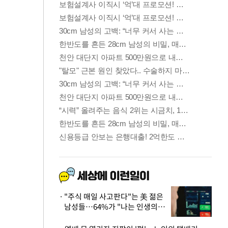
"주식 매일 사고판다"는 美 젊은
남성들…64%가 "나는 인생의
패배자“