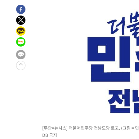
[무안=뉴시스] 더불어민주당 전남도당 로고. (그림 = 민주당
DB 금지