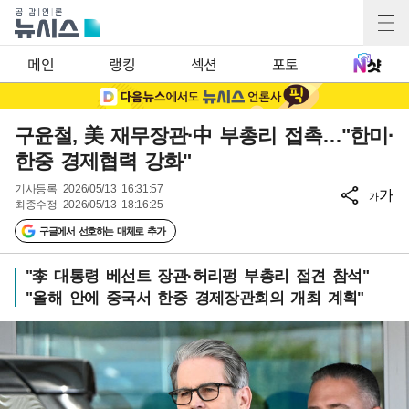
메인
랭킹
섹션
포토
구윤철, 美 재무장관·中 부총리 접촉…"한미·
한중 경제협력 강화"
기사등록
2026/05/13 16:31:57
가
가
최종수정
2026/05/13 18:16:25
구글에서 선호하는 매체로 추가
"李 대통령 베선트 장관·허리펑 부총리 접견 참석"
"올해 안에 중국서 한중 경제장관회의 개최 계획"