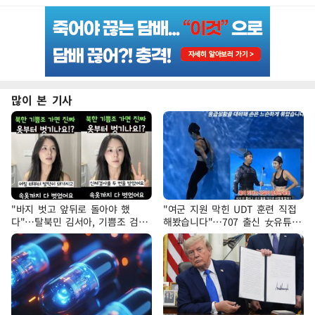
많이 본 기사
"바지 벗고 앞뒤로 돌아야 했
"여군 지원 막힌 UDT 훈련 직접
다"…탈북민 김서아, 기쁨조 검사
해봤습니다"…707 출신 女유튜버
수치심 회상
'완벽 소화'