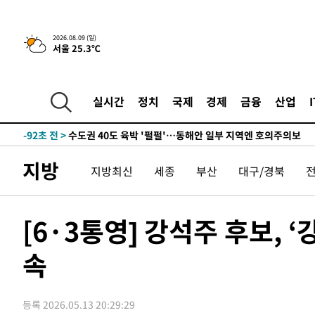
민수·김용 순
-8515초 전 >
[속보]김민석, 與 전대 당원투표 누적 득표율 45.42%로 
래 44.56%
-7797초 전 >
[속보]與 대표 경선 제주·인천 당원투표…金 47.75%·鄭 4
2026.08.09 (일)
서울 25.3℃
宋 10.17%
-7331초 전 >
이강인 "아틀레티코 이적 기뻐…등번호 7번 의미보단 팀 위
-7266초 전 >
[속보]與 당대표 경선, 제주·인천 권리당원 투표 김민석 승
-1040초 전 >
낮 최고 35도 '무더위'…동해안 시간당 30㎜ '강한 비'[내
실시간
정치
국제
경제
금융
산업
-310초 전 >
[속보]이강인 "감독님이 원하는 마음 느꼈고, 많은 트로피 
티코 이적"
-92초 전 >
수도권 40도 육박 '펄펄'…동해안 일부 지역엔 호의주의보
15분 전 >
온열질환 사망자 3명 늘어…누적 환자 3000명 돌파
지방
지방최신
세종
부산
대구/경북
1시간 전 >
강릉에 시간당 81.4㎜ 물폭탄…도로 잠기고 담벼락 붕괴
3시간 전 >
백운산서 80년근 천종산삼 9뿌리 발견…감정가 1.3억원
3시간 전 >
선재도서 해루질 나섰다 실종 60대, 닷새 만에 숨진 채 발견
[6·3통영] 강석주 후보, 
4시간 전 >
남자 농구, 나고야 아시안게임서 '홈팀' 일본과 한일전
속
4시간 전 >
여수 오동도 해상서 모터보트 전복…1명 사망·1명 실종
5시간 전 >
극한폭염 한풀 꺾이지만…'낮 최고 35도' 무더위, 열대야 계
날씨]
6시간 전 >
축구협회 "압수수색·성접대 논란 사과…쇄신의 기회로 삼겠
등록 2026.05.13 20:29:29
6시간 전 >
[속보]'압수수색·성접대 논란' 축구협회 "실망과 걱정 안겨드