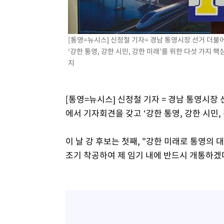
4시간 전 >
여수 오동도 해상서 모터보트 전복…1명 사망·1명 실종
5시간 전 >
극한폭염 한풀 꺾이지만…'낮 최고 35도' 무더위, 열대야 계
날씨]
[통영=뉴시스] 신정철 기자= 경남 통영시장 선거 더
6시간 전 >
축구협회 "압수수색·성접대 논란 사과…쇄신의 기회로 삼겠
‘강한 통영, 강한 시민, 강한 미래’를 위한 다섯 가지 핵심
6시간 전 >
[속보]'압수수색·성접대 논란' 축구협회 "실망과 걱정 안겨드
지
9시간 전 >
'최고 37도' 폭염 지속…강원동해안 최대 150㎜ 비
11시간 전 >
[속보]뉴욕증시 상승 마감…S&P 0.6% 나스닥 1.3%↑
[통영=뉴시스] 신정철 기자 = 경남 통영시장
에서 기자회견을 갖고 ‘강한 통영, 강한 시민,
이 날 강 후보는 첫째, "강한 미래로 통영의 
조기 착공하여 제 임기 내에 반드시 개통하겠