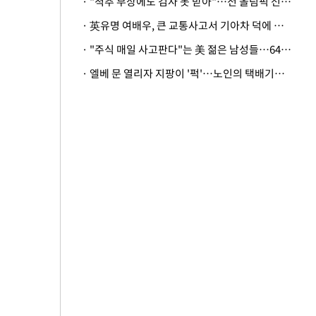
· "척추 부상에도 검사 못 받아"…전 올림픽 선수, 美봅슬레이협회 상대 소송
· 英유명 여배우, 큰 교통사고서 기아차 덕에 살았다
· "주식 매일 사고판다"는 美 젊은 남성들…64%가 "나는 인생의 패배자“
· 엘베 문 열리자 지팡이 '퍽'…노인의 택배기사 폭행 이유