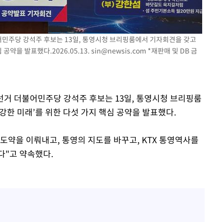
속[다음주
불어민주당 강석주 후보는 13일, 통영시청 브리핑룸에서 기자회견을 갖고
다"
 공약을 발표했다.2026.05.13.
sin@newsis.com
*재판매 및 DB 금
려 죄송"
 선거 더불어민주당 강석주 후보는 13일, 통영시청 브리핑룸
 강한 미래’를 위한 다섯 가지 핵심 공약을 발표했다.
대도약을 이뤄내고, 통영의 지도를 바꾸고, KTX 통영역사를
다"고 약속했다.