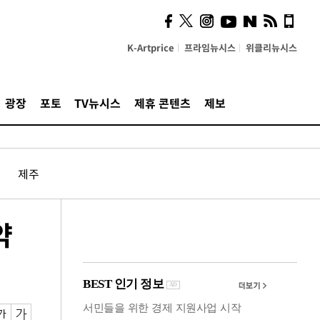
사이 해답 찾았죠"…알을
깨고 나온 '초자아'
K-Artprice
프라임뉴시스
위클리뉴시스
광장
포토
TV뉴시스
제휴 콘텐츠
제보
제주
약