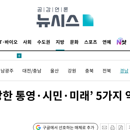
1위… 정청
2.08%·
해 뛸 것"
리
일날씨]
IT·바이오
사회
수도권
지방
문화
스포츠
연예
원해 아틀레
전남광주
대전/충남
울산
강원
충북
전북
경남
‘강한 통영·시민·미래’ 5가지 
속[다음주
다"
구글에서 선호하는 매체로 추가
려 죄송"