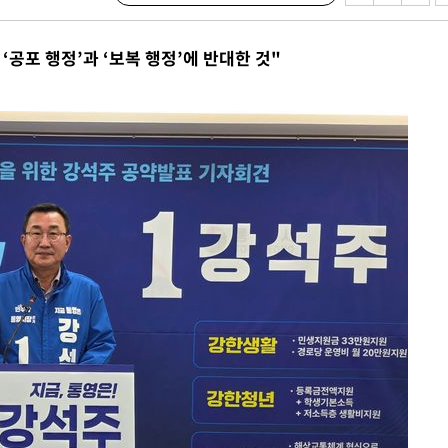
‘공포 행정’과 ‘보복 행정’에 반대한 것"
서미화·한
1위… 정청
2.08%·
해 뛸 것"
리
일날씨]
원해 아틀레