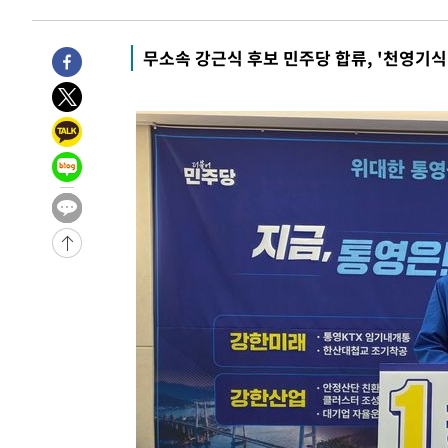
9시간 전 >
'최고 37도' 폭염 지속…강원동해안 최대 150㎜ 비
11시간 전 >
[속보]뉴욕증시 상승 마감…S&P 0.6% 나스닥 1.3%↑
무소속 강근식 후보 민주당 합류, '천영기식 
-17535초 전 >
이란 "호르무즈 재개방 합의 근접…美 배상 선행돼야"
-8582초 전 >
[속보]與최고위원 제주·인천 순회경선…박선원·최민희·
민수·김용 순
-8535초 전 >
[속보]김민석, 與 전대 당원투표 누적 득표율 45.42%로 
래 44.56%
-7817초 전 >
[속보]與 대표 경선 제주·인천 당원투표…金 47.75%·鄭 4
宋 10.17%
-7351초 전 >
이강인 "아틀레티코 이적 기뻐…등번호 7번 의미보단 팀 위
-7286초 전 >
[속보]與 당대표 경선, 제주·인천 권리당원 투표 김민석 승
-1060초 전 >
낮 최고 35도 '무더위'…동해안 시간당 30㎜ '강한 비'[내
-330초 전 >
[속보]이강인 "감독님이 원하는 마음 느꼈고, 많은 트로피 
티코 이적"
-112초 전 >
수도권 40도 육박 '펄펄'…동해안 일부 지역엔 호의주의보
15분 전 >
온열질환 사망자 3명 늘어…누적 환자 3000명 돌파
1시간 전 >
강릉에 시간당 81.4㎜ 물폭탄…도로 잠기고 담벼락 붕괴
3시간 전 >
백운산서 80년근 천종산삼 9뿌리 발견…감정가 1.3억원
3시간 전 >
선재도서 해루질 나섰다 실종 60대, 닷새 만에 숨진 채 발견
4시간 전 >
남자 농구, 나고야 아시안게임서 '홈팀' 일본과 한일전