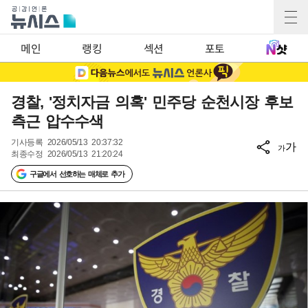
메인
랭킹
섹션
포토
경찰, '정치자금 의혹' 민주당 순천시장 후보
측근 압수수색
기사등록
2026/05/13 20:37:32
가
가
최종수정
2026/05/13 21:20:24
구글에서 선호하는 매체로 추가