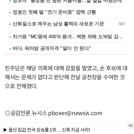
정보석 "황정음 전 남편 서글서글…잘 살길 바랐는데"
정웅인 첫째 딸 "연기 준비중" 깜짝 근황
차가원 "MC몽에 400억 뜯겨…백현 위해 도박빚 갚아줘"
바다, 워터밤 공개저격 "말이 안 된다"
민주당은 해당 의혹에 대해 감찰을 벌였고, 손 후보에 대
해서는 문제가 없다고 판단해 전날 공천장을 수여한 것
으로 전해졌다.
◎공감언론 뉴시스
pboxer@newsis.com