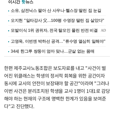
이시간
핫
뉴스
소유, 삼전닉스 팔아 산 사우나·헬스장 딸린 집 눈길
오지헌 "일타강사 父…100평 수영장 딸린 집 살았다"
고영욱, 이번엔 박하선 공격…"류수영 열심히 일해야"
34세 한그루 쌍둥이 엄마 맞나…군살 없는 몸매
한편 제주교사노동조합은 보도자료를 내고 "사건이 벌
어진 위클래스는 학생의 정서적 회복을 위한 공간이자
동시에 교사의 안전이 보장돼야 할 공간"이라며 "그러나
이번 사건은 분리조치된 학생을 교사 1명이 1대1로 감당
해야 하는 현재의 구조에 명백한 한계가 있음을 보여준
다"고 진단했다.