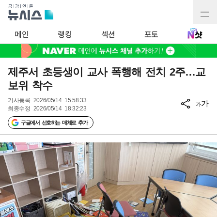
메인
랭킹
섹션
포토
제주서 초등생이 교사 폭행해 전치 2주…교
보위 착수
기사등록
2026/05/14 15:58:33
가
가
최종수정
2026/05/14 18:32:23
구글에서 선호하는 매체로 추가