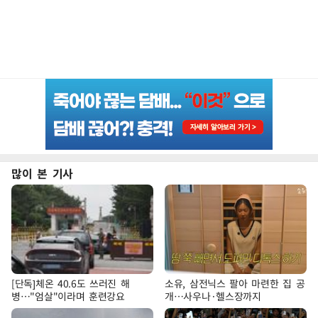
많이 본 기사
[단독]체온 40.6도 쓰러진 해
소유, 삼전닉스 팔아 마련한 집 공
병…"엄살"이라며 훈련강요
개…사우나·헬스장까지