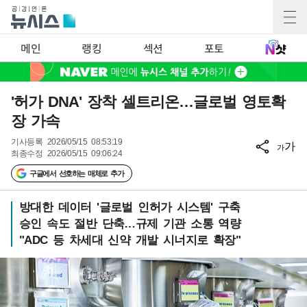
메인
랭킹
섹션
포토
'허가 DNA' 장착 셀트리온…글로벌 영토확
장 가속
기사등록
2026/05/15 08:53:19
가
가
최종수정
2026/05/15 09:06:24
구글에서 선호하는 매체로 추가
방대한 데이터 '글로벌 인허가 시스템' 구축
승인 속도 절반 단축…규제 기관 소통 역량
"ADC 등 차세대 신약 개발 시너지로 확장"