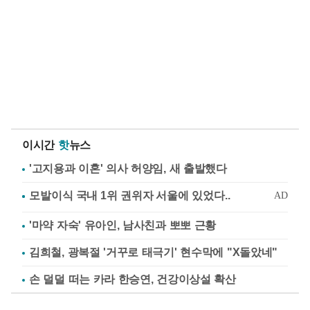
이시간
핫
뉴스
'고지용과 이혼' 의사 허양임, 새 출발했다
'마약 자숙' 유아인, 남사친과 뽀뽀 근황
김희철, 광복절 '거꾸로 태극기' 현수막에 "X돌았네"
손 덜덜 떠는 카라 한승연, 건강이상설 확산