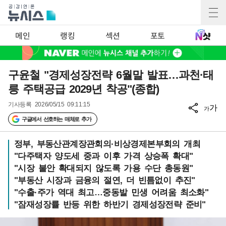
메인
랭킹
섹션
포토
구윤철 "경제성장전략 6월말 발표…과천·태
릉 주택공급 2029년 착공"(종합)
기사등록
2026/05/15 09:11:15
가
가
구글에서 선호하는 매체로 추가
정부, 부동산관계장관회의·비상경제본부회의 개최
"다주택자 양도세 중과 이후 가격 상승폭 확대"
"시장 불안 확대되지 않도록 가용 수단 총동원"
"부동산 시장과 금융의 절연, 더 빈틈없이 추진"
"수출·주가 역대 최고…중동발 민생 어려움 최소화"
"잠재성장률 반등 위한 하반기 경제성장전략 준비"