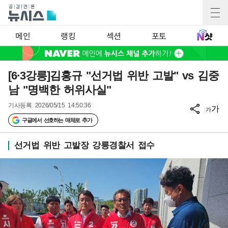
메인
랭킹
섹션
포토
[6·3강릉]김홍규 "선거법 위반 고발" vs 김중
남 "명백한 허위사실"
기사등록
2026/05/15 14:50:36
가
가
구글에서 선호하는 매체로 추가
선거법 위반 고발장 강릉경찰서 접수