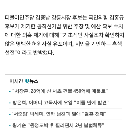
더불어민주당 김중남 강릉시장 후보는 국민의힘 김홍규
후보가 제기한 공직선거법 위반 주장 및 예산 확보 수치
에 대한 의혹 제기에 대해 "기초적인 사실조차 확인하지
않은 명백한 허위사실 유포이며, 시민을 기만하는 흑색
선전"이라고 반박했다.
이시간
핫
뉴스
"서장훈, 28억에 산 서초 건물 450억에 매물로"
방은희, 어머니 고독사에 오열 "이틀 만에 발견"
'서준맘' 박세미, 연하 남친과 열애 "결혼 전제"
황기순 "원정도박 후 필리핀서 2년 불법체류"