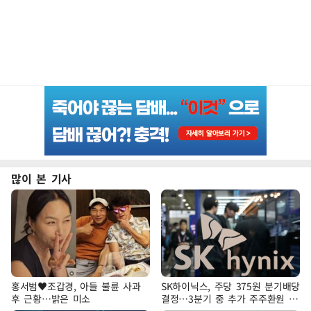
많이 본 기사
홍서범♥조갑경, 아들 불륜 사과
SK하이닉스, 주당 375원 분기배당
후 근황…밝은 미소
결정…3분기 중 추가 주주환원 발
표