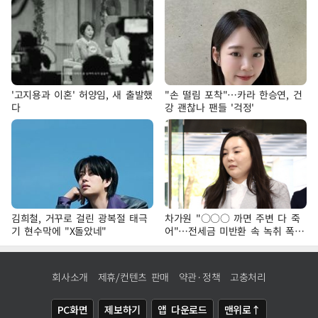
'고지용과 이혼' 허양임, 새 출발했
"손 떨림 포착"…카라 한승연, 건
다
강 괜찮나 팬들 '걱정'
김희철, 거꾸로 걸린 광복절 태극
차가원 "○○○ 까면 주변 다 죽
기 현수막에 "X돌았네"
어"…전세금 미반환 속 녹취 폭로
파장
회사소개
제휴/컨텐츠 판매
약관·정책
고충처리
PC화면
제보하기
앱 다운로드
맨위로↑