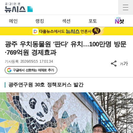
메인
랭킹
섹션
포토
광주 우치동물원 '판다' 유치…100만명 방문
·769억원 경제효과
기사등록
2026/05/15 17:01:34
가
가
구글에서 선호하는 매체로 추가
광주연구원 30호 정책포커스 발간