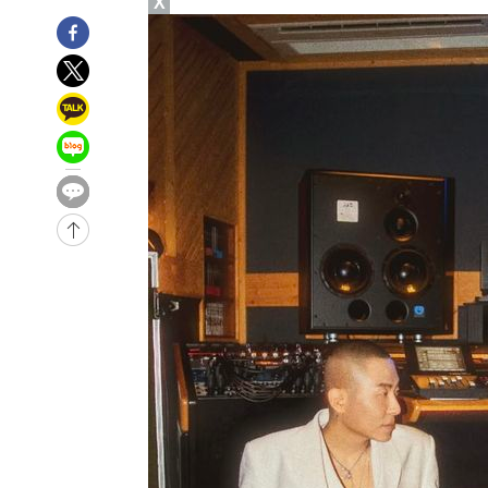
X
-25872초 전 >
[속보]합참 "북, 동해상으로 미상 발사체 발사"
-25268초 전 >
'낮 최고 39도' 불볕더위…한밤 열대야도 계속[내일날씨]
-25227초 전 >
[속보]7~9일 프로야구 3연전도 폭염 취소…11일 재개
-24889초 전 >
"韓 외환시장 개입 관측 배경엔 美의 대한국 무역적자 있
-24716초 전 >
'월드컵 탈락 후폭풍' 축구협회…초유의 압수수색에 '충격
-24556초 전 >
서울 낮 37.9도, 올여름 최고치 경신…영등포 순간 '40도
-24118초 전 >
[속보]종합특검, 대검 추가 압수수색…내란 중요임무종사
-20213초 전 >
[속보]코스닥, 800p 회복…0.26% 오른 801.67 마감
-20143초 전 >
[속보]코스피, 301.88포인트(4.58%) 내린 6296.38 마
-20008초 전 >
[속보]원·달러 환율, 0.7원 내린 1423.8원 마감
-17607초 전 >
"여기 떨어졌다"…다누리, 스페이스X 로켓 달 충돌 흔적
-14652초 전 >
손흥민, 5경기 연속골 실패…LAFC는 승부차기 끝 과달
-7253초 전 >
내일까지 39도 '펄펄'…기상청 "태풍 지나며 폭염 잠시 꺾
-6890초 전 >
트럼프, 한국계 진보 주지사 후보 맹공…"공산주의가 최대
-6868초 전 >
"美간섭에 합의 지연"…트럼프, '이란 호르무즈 통제권' 
-3388초 전 >
[속보]산업장관 "李정부, 원전 반대 안해…안정 전력 위해