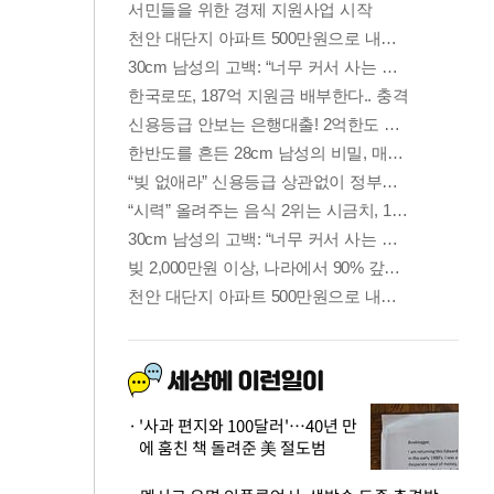
'사과 편지와 100달러'…40년 만
에 훔친 책 돌려준 美 절도범