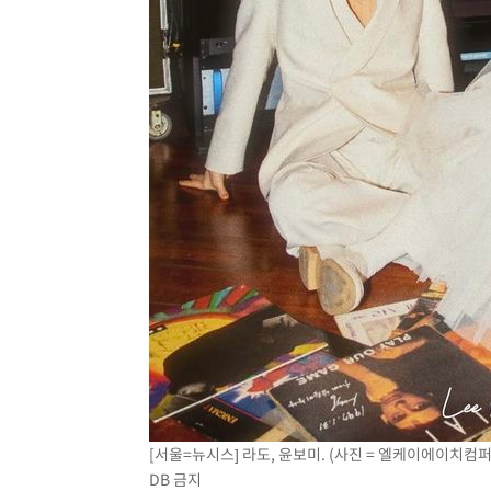
-2085초 전 >
[속보]경찰, '홍명보 선임 논란' 대한축구협회·축구회관 
[서울=뉴시스] 라도, 윤보미. (사진 = 엘케이에이치컴퍼니 
DB 금지