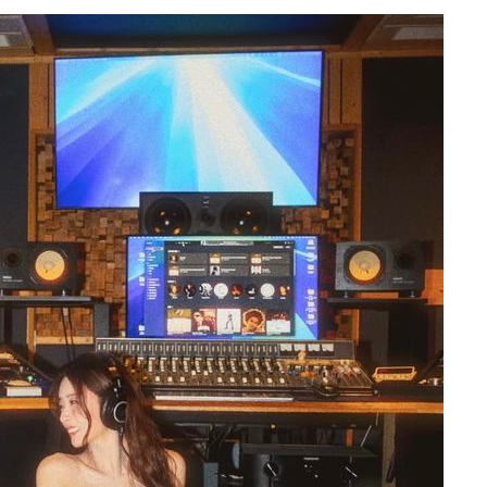
어"
·당황'
'
 혐의
감
 포착
라하라 격파
인다"
 위협"
수용할까
 불가피"