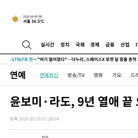
-24676초 전 >
'월드컵 탈락 후폭풍' 축구협회…초유의 압수수색에 '충격
-24516초 전 >
서울 낮 37.9도, 올여름 최고치 경신…영등포 순간 '40도
2026.08.06 (목)
-24078초 전 >
[속보]종합특검, 대검 추가 압수수색…내란 중요임무종사
서울 36.5℃
-20173초 전 >
[속보]코스닥, 800p 회복…0.26% 오른 801.67 마감
-20103초 전 >
[속보]코스피, 301.88포인트(4.58%) 내린 6296.38 마
실시간
정치
국제
경제
금융
산업
-19968초 전 >
[속보]원·달러 환율, 0.7원 내린 1423.8원 마감
-17567초 전 >
"여기 떨어졌다"…다누리, 스페이스X 로켓 달 충돌 흔적
-14612초 전 >
손흥민, 5경기 연속골 실패…LAFC는 승부차기 끝 과달
연예
-7213초 전 >
내일까지 39도 '펄펄'…기상청 "태풍 지나며 폭염 잠시 꺾
연예최신
방송/TV
영화
가요
드
-6850초 전 >
트럼프, 한국계 진보 주지사 후보 맹공…"공산주의가 최대
-6828초 전 >
"美간섭에 합의 지연"…트럼프, '이란 호르무즈 통제권' 
윤보미·라도, 9년 열애 
-3348초 전 >
[속보]산업장관 "李정부, 원전 반대 안해…안정 전력 위해
-2045초 전 >
[속보]경찰, '홍명보 선임 논란' 대한축구협회·축구회관 
-28288초 전 >
[속보]합참 "北 발사체는 단거리탄도미사일…감시·경계
등록 2026.05.16 07:28:04
화"
-28036초 전 >
日방위성, 北이 동해로 쏜 발사체는 탄도미사일 가능성
-26466초 전 >
[속보] SKT, 에이닷 서비스 장애 발생…"원인 파악 중"