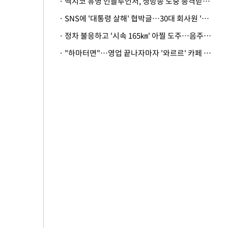
· 멕시코 유명 인플루언서, 생방송 도중 총격받아 사망
· SNS에 '대통령 살해' 협박글…30대 회사원 '불구속 송치'
· 정차 불응하고 '시속 165㎞' 아찔 도주…음주운전자 체포
· "하마터면"…영업 끝나자마자 '와르르' 카페 테라스 덮친 대리석 외벽