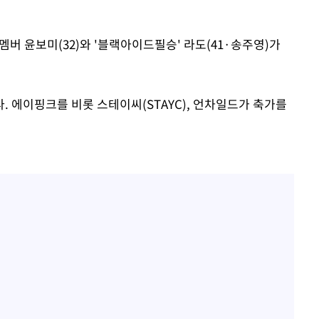
 멤버 윤보미(32)와 '블랙아이드필승' 라도(41·송주영)가
 에이핑크를 비롯 스테이씨(STAYC), 언차일드가 축가를