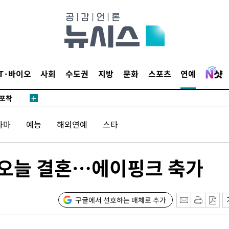
·당황'
'
 혐의
감
IT·바이오
사회
수도권
지방
문화
스포츠
연예
 포착
라하라 격파
인다"
라마
예능
해외연예
스타
 위협"
수용할까
끝 오늘 결혼…에이핑크 축가
 불가피"
등 압수수색
태세 강
구글에서 선호하는 매체로 추가