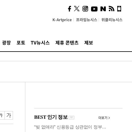
의견, 국토부·LH에 충실히
전달할 것"
K-Artprice
프라임뉴시스
위클리뉴시스
광장
포토
TV뉴시스
제휴 콘텐츠
제보