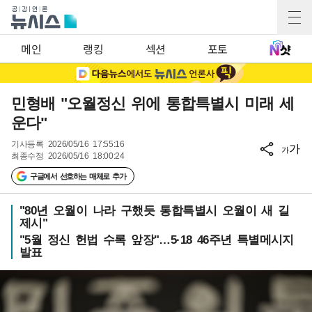
메인
랭킹
섹션
포토
민형배 "오월정신 위에 통합특별시 미래 세
운다"
기사등록
2026/05/16 17:55:16
가
가
최종수정
2026/05/16 18:00:24
구글에서 선호하는 매체로 추가
"80년 오월이 나라 구했듯 통합특별시 오월이 새 길
제시"
"5월 정신 헌법 수록 앞장"…5·18 46주년 특별메시지
발표