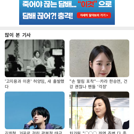
많이 본 기사
'고지용과 이혼' 허양임, 새 출발했
"손 떨림 포착"…카라 한승연, 건
다
강 괜찮나 팬들 '걱정'
김희철, 거꾸로 걸린 광복절 태극
차가원 "○○○ 까면 주변 다 죽