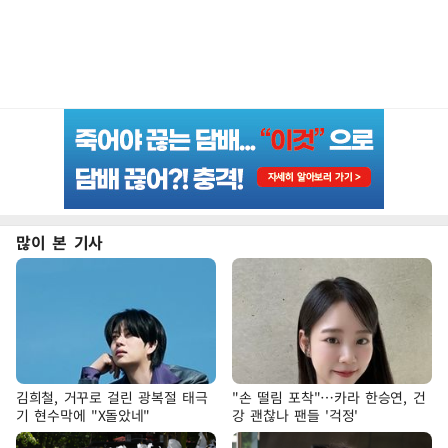
많이 본 기사
김희철, 거꾸로 걸린 광복절 태극
"손 떨림 포착"…카라 한승연, 건
기 현수막에 "X돌았네"
강 괜찮나 팬들 '걱정'