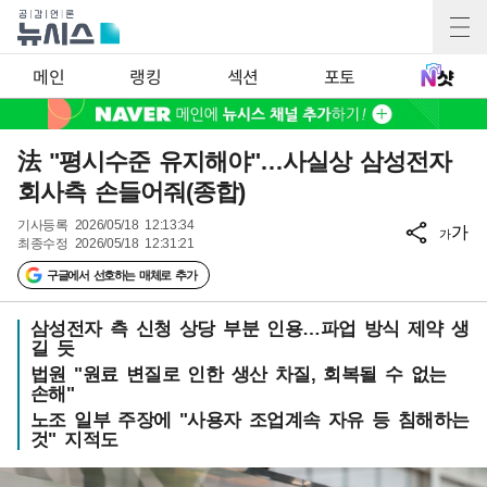
메인
랭킹
섹션
포토
法 "평시수준 유지해야"…사실상 삼성전자
회사측 손들어줘(종합)
기사등록
2026/05/18 12:13:34
가
가
최종수정
2026/05/18 12:31:21
구글에서 선호하는 매체로 추가
삼성전자 측 신청 상당 부분 인용…파업 방식 제약 생
길 듯
법원 "원료 변질로 인한 생산 차질, 회복될 수 없는
손해"
노조 일부 주장에 "사용자 조업계속 자유 등 침해하는
것" 지적도