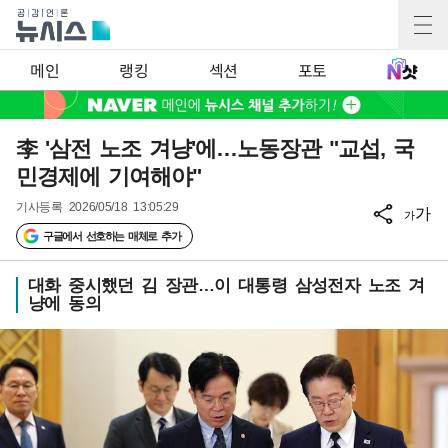
메인
랭킹
섹션
포토
李 '삼전 노조 겨냥'에…노동장관 "교섭, 국
민경제에 기여해야"
기사등록
2026/05/18 13:05:29
가
가
구글에서 선호하는 매체로 추가
대화 중시했던 김 장관…이 대통령 삼성전자 노조 겨
냥에 동의