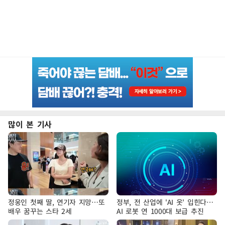
많이 본 기사
정웅인 첫째 딸, 연기자 지망…또
정부, 전 산업에 'AI 옷' 입힌다…
배우 꿈꾸는 스타 2세
AI 로봇 연 1000대 보급 추진