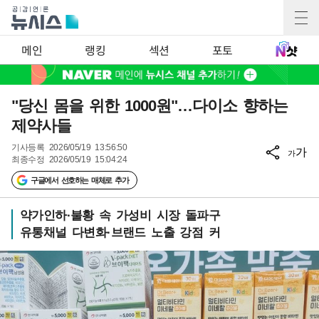
메인
랭킹
섹션
포토
"당신 몸을 위한 1000원"…다이소 향하는
제약사들
기사등록
2026/05/19 13:56:50
가
가
최종수정
2026/05/19 15:04:24
구글에서 선호하는 매체로 추가
약가인하·불황 속 가성비 시장 돌파구
유통채널 다변화·브랜드 노출 강점 커