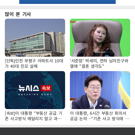
많이 본 기사
[단독]인천 부평구 아파트서 10대
'서준맘' 박세미, 연하 남자친구와
가 40대 친모 살해
열애 "결혼 생각도"
[속보]이 대통령 "부동산 공급 기
이 대통령, 6시간 부동산 회의서
존 사고방식 매달리지 말고 과감
공급 논의…"기존 사고 방식에 매
히 실천"
달리지 말고 과감히 실천"(종합)