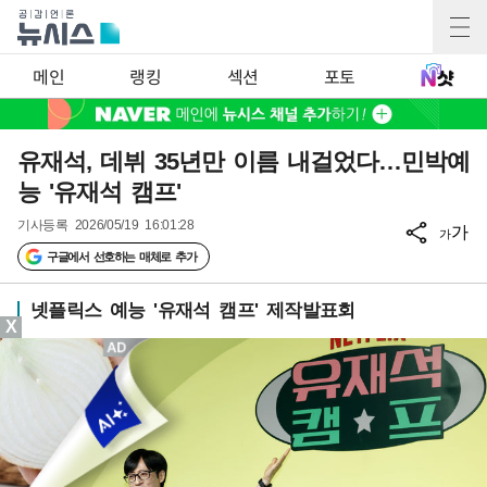
메인
랭킹
섹션
포토
유재석, 데뷔 35년만 이름 내걸었다…민박예
능 '유재석 캠프'
기사등록
2026/05/19 16:01:28
가
가
구글에서 선호하는 매체로 추가
넷플릭스 예능 '유재석 캠프' 제작발표회
X