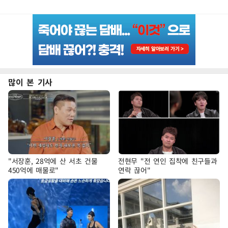
많이 본 기사
"서장훈, 28억에 산 서초 건물
전현무 "전 연인 집착에 친구들과
450억에 매물로"
연락 끊어"