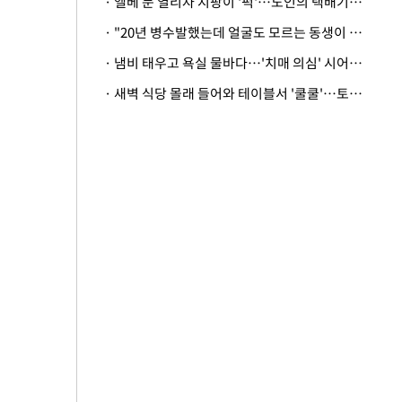
· 엘베 문 열리자 지팡이 '퍽'…노인의 택배기사 폭행 이유
· "20년 병수발했는데 얼굴도 모르는 동생이 유산 절반을"…배다른 형제 상속권 있을까
· 냄비 태우고 욕실 물바다…'치매 의심' 시어머니 검사 권유했다가 '날벼락'
· 새벽 식당 몰래 들어와 테이블서 '쿨쿨'…토사물 남기고 사라진 남성