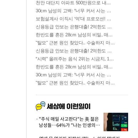
"주식 매일 사고판다"는 美 젊은
남성들…64%가 "나는 인생의
패배자“