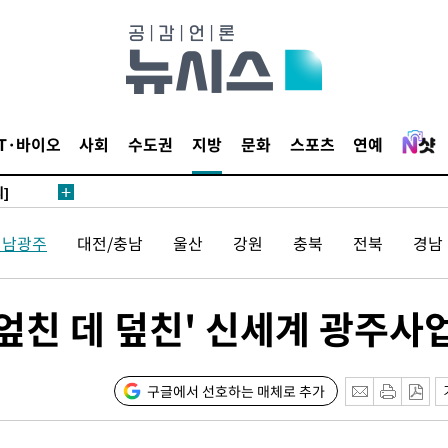
 4.1%로
말고 과감히
쪽 아웃바
하향
재난지역 선
IT·바이오
사회
수도권
지방
문화
스포츠
연예
희망지 못
]
제 대응"
전남광주
대전/충남
울산
강원
충북
전북
경남
엎친 데 덮친' 신세계 광주사
쳐
구글에서 선호하는 매체로 추가
기소