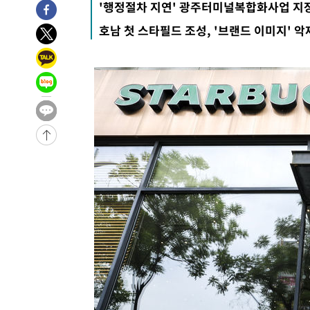
'행정절차 지연' 광주터미널복합화사업 지
2시간 전 >
11시간 압수수색에 성접대 파문까지…'쑥대밭' 된 축구협회
호남 첫 스타필드 조성, '브랜드 이미지' 악
2시간 전 >
[속보]규제합리화위원회 부위원장에 김태유 서울대 공대 교
후임
-19818초 전 >
이강인, 폭염 속 AT마드리드 첫 훈련…80명 식사 대접까
-16957초 전 >
미 사업체 일자리, 7월에 2.3만개 순감하고 그 전 2개월 1
하향수정 (2보)
-16405초 전 >
[속보] 미 사업체, 일자리 7월에 2.3만 개 줄어…실업률은
↓
-12268초 전 >
[속보]이 대통령 "부동산 공급 기존 사고방식 매달리지 
실천"
-11353초 전 >
이란, "오만과 '중앙 단일 루트' 합의…북쪽 인바운드·남
운드는 임시"
-2921초 전 >
"낮 기온 소폭 하락"…수도권 폭염중대경보, 폭염경보로 
-2885초 전 >
[속보]이 대통령, '호우피해' 안동·의성 관할 4개 면 특별
포
-2848초 전 >
[단독]중수청 지원 검사들, 정원 초과 시 낮은 계급 임용…
갈 수도
-819초 전 >
낮 최고 37도 찜통더위…곳곳 소나기·강원 많은 비[내일날씨
14분 전 >
SK하이닉스, 용인·청주 팹에 54조 투자…"AI 메모리 수요 선
1시간 전 >
여자배구 이재영·이다영 자매, 아제르바이잔 투란VC 입단
1시간 전 >
외국인 심판 성 접대 7경기 들여다보니…한국 축구 '5승 2무'
1시간 전 >
[속보]코스닥, 2.86포인트(0.36%) 내린 798.81마감
1시간 전 >
[속보]코스피, 6200선 약보합…0.60% 내린 6258.77에 마