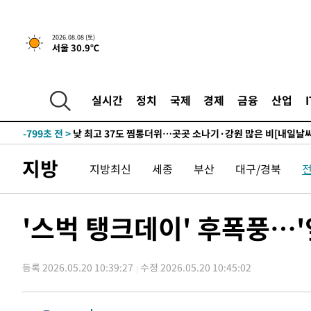
하향수정 (2보)
-16385초 전 >
[속보] 미 사업체, 일자리 7월에 2.3만 개 줄어…실업률은
↓
-12248초 전 >
[속보]이 대통령 "부동산 공급 기존 사고방식 매달리지 
2026.08.08 (토)
서울 30.9℃
실천"
-11333초 전 >
이란, "오만과 '중앙 단일 루트' 합의…북쪽 인바운드·남
운드는 임시"
-2901초 전 >
"낮 기온 소폭 하락"…수도권 폭염중대경보, 폭염경보로 
-2865초 전 >
[속보]이 대통령, '호우피해' 안동·의성 관할 4개 면 특별
실시간
정치
국제
경제
금융
산업
포
-2828초 전 >
[단독]중수청 지원 검사들, 정원 초과 시 낮은 계급 임용…
갈 수도
-799초 전 >
낮 최고 37도 찜통더위…곳곳 소나기·강원 많은 비[내일날씨
14분 전 >
SK하이닉스, 용인·청주 팹에 54조 투자…"AI 메모리 수요 선
지방
지방최신
세종
부산
대구/경북
1시간 전 >
여자배구 이재영·이다영 자매, 아제르바이잔 투란VC 입단
1시간 전 >
외국인 심판 성 접대 7경기 들여다보니…한국 축구 '5승 2무'
1시간 전 >
[속보]코스닥, 2.86포인트(0.36%) 내린 798.81마감
'스벅 탱크데이' 후폭풍…'
1시간 전 >
[속보]코스피, 6200선 약보합…0.60% 내린 6258.77에 마
1시간 전 >
[속보]원·달러 환율, 7.7원 내린 1416.1원 마감
등록 2026.05.20 10:39:27
수정 2026.05.20 10:45:02
1시간 전 >
[속보] 노원서 40.1도 관측…서울, 2018년 이후 첫 40도
2시간 전 >
[속보]종합특검, '계엄 수용공간 확보' 신용해 前교정본부장 
2시간 전 >
외신들도 주목한 韓축구 파문…"국민적 공분에 수사 재개"