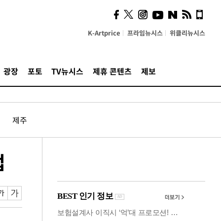
시, 스마트폰 액세서리에
NFC 더했다
K-Artprice
프라임뉴시스
위클리뉴시스
광장
포토
TV뉴시스
제휴 콘텐츠
제보
제주
업