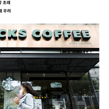
장 초래
재 우려
수…이병태
지(종합)
0.3만개
 4.1%로
말고 과감히
쪽 아웃바
하향
재난지역 선
희망지 못
]
제 대응"
쳐