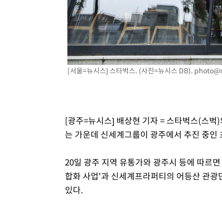
1시간 전 >
[속보]원·달러 환율, 7.7원 내린 1416.1원 마감
1시간 전 >
[속보] 노원서 40.1도 관측…서울, 2018년 이후 첫 40도
2시간 전 >
[속보]종합특검, '계엄 수용공간 확보' 신용해 前교정본부장 
2시간 전 >
외신들도 주목한 韓축구 파문…"국민적 공분에 수사 재개"
2시간 전 >
11시간 압수수색에 성접대 파문까지…'쑥대밭' 된 축구협회
[서울=뉴시스] 스타벅스. (사진=뉴시스 DB).
photo@
2시간 전 >
[속보]규제합리화위원회 부위원장에 김태유 서울대 공대 교
후임
[광주=뉴시스] 배상현 기자 = 스타벅스(스벅)
는 가운데 신세계그룹이 광주에서 추진 중인 
20일 광주 지역 유통가와 광주시 등에 따르
합화 사업'과 신세계프라퍼티의 어등산 관광단
있다.